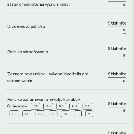
strán a hodnotenia významnosti
si
Stiahnite
Dividendová politika
si
Stiahnite
Politika odmeňovania
si
Zoznam rovesníkov – výkonní riaditelia pre
Stiahnite
odmeňovanie
si
Politika oznamovania nekalých praktík
Stiahnite
Ďalšie jazyky:
CZ
SK
RO
HU
DE
si
PL
SR
BG
AT
NL
IT
VI
Stiahnite