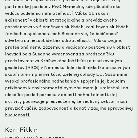
partnerskej pozície v PwC Nemecko, kde pôsobila ako
vedúca oddelenia nehnuteľností. Vďaka 30 rokom
skúseností v oblasti strategického a prevádzkového
poradenstva vo finančných službách, realitných službách,
fondoch a spoločnostiach Susanne vie, že budúcnosť
odvetvia sa nezaobíde bez udržateľnosti. Vďaka svojmu
profesionálnemu zázemiu a vedúcemu postaveniu v oblasti
inovácií bola Susanne vymenovaná za predsedníčku
predstavenstva Kráľovského inštitútu autorizovaných
geodetov (RICS) v Nemecku, kde riadi niekoľko pracovných
skupín pre implementáciu Zelenej dohody EÚ. Susannine
vysoké profesionálne hodnotenia v spojení s jej budúcim
príklonom k environmentálnym záujmom ju umiestnili na
niekoľko pozícií poradcu v oblasti nehnuteľností. Jej
aktivity podnecuje presvedčenie, že realitný sektor musí
prevziať väčšiu zodpovednosť a konať v záujme spravodlivej
budúcnosti.
Kari Pitkin