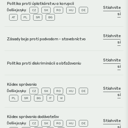
sa jednotlivci cítia pohodlne, keď sa ozvú.
Politika proti úplatkárstvu a korupcii
rovnaké príležitosti rozvíjať sa a prispievať k nášmu
Stiahnite
Ďalšie jazyky:
úspechu.
CZ
SK
RO
HU
DE
si
AT
PL
SR
BG
Stiahnite
Zásady boja proti podvodom - stavebníctvo
si
Stiahnite
Politika proti diskriminácii a obťažovaniu
si
Kódex správania
Stiahnite
Ďalšie jazyky:
CZ
SK
RO
HU
DE
si
PL
SR
BG
IT
VI
Kódex správania dodávateľov
Stiahnite
Ďalšie jazyky:
CZ
SK
RO
HU
DE
si