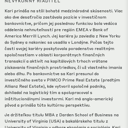
NEVÝKONNÝ RIADITEĽ
Kari prináša na stôl bohaté medzinárodné skúsenosti. Viac
ako dve desaťročia zastávala pozície v investičnom
bankovníctve, pričom jej poslednou funkciou bola vedúca
oddelenia nehnuteľností pre región EMEA v Bank of
America Merrill Lynch. Jej kariéra ju zaviedla z New Yorku
do Sydney a nakoniec sa usadila v Londýne. Počas tejto
časti svojej kariéry poskytovala poradenstvo realitným
spoločnostiam v oblasti korporátnych finančných
transakcií a aktivít na kapitálových trhoch vrátane
získavania finančných prostriedkov, či už vlastného imania
alebo dlhu. Po bankovníctve sa Kari presunul do
investičného sveta v PIMCO Prime Real Estate (predtým
Allianz Real Estate), kde vytvoril spoločné podniky,
dohliadal na logistický tím a spolupracoval s
inštitucionálnymi investormi. Kari má anglo-americký
pôvod a prináša túto kultúrnu perspektívu.
Je držiteľkou titulu MBA z Darden School of Business na
University of Virginia (USA) a bakalárskeho titulu z
University of Virginia v odbore ekonómia a sociológia. Kari