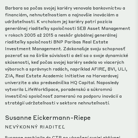
Barbara sa počas svojej kariéry venovala bankovníctvu a
financiám, nehnuteľnostiam a najnovšie inováciám a
udržateľnosti. K vrcholom jej kariéry patrí pozícia
generálnej riaditeľky spoločnosti SEB Asset Management
v rokoch 2005 až 2015 a neskôr globálnej generálnej
riaditeľky spoločnosti BNP Paribas Real Estate
Investment Management. Zdokonaľuje svoju schopnosť
pozerať sa na širšie súvislosti a delí sa o svoje dynamické
skúsenosti, keď počas svojej kariéry sedela vo viacerých
výboroch a správnych radách, napríklad AFIRE, BVI, ULI,
ZIA, Real Estate Academic Initiative na Harvardovej
univerzite a ako predsedníčka HQ Capital. Naposledy
vytvorila LifeWorkSpace, poradenskú a súkromnú
investičnú spoločnosť zameranú na podporu inovácií a
stratégií udržateľnosti v sektore nehnuteľností.
Susanne Eickermann-Riepe
NEVÝKONNÝ RIADITEĽ
Susanne nastúpila do CTP po ukončení svojej aktívnej