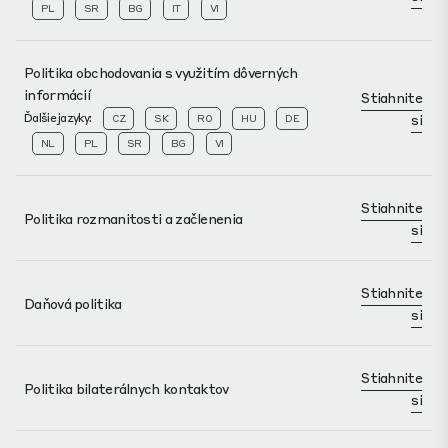
PL
SR
BG
IT
VI
Politika obchodovania s využitím dôverných
informácií
Stiahnite
Ďalšie jazyky:
si
CZ
SK
RO
HU
DE
NL
PL
SR
BG
VI
Stiahnite
Politika rozmanitosti a začlenenia
si
Stiahnite
Daňová politika
si
Stiahnite
Politika bilaterálnych kontaktov
si