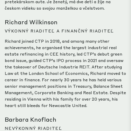
pretekárskom aute. Je ženatý, má dve deti a žije na
českom vidieku so svojou manželkou a včelstvom.
Richard Wilkinson
VÝKONNÝ RIADITEĽ A FINANČNÝ RIADITEĽ
Richard joined CTP in 2018, and among many other
achievements, he organised the largest industrial real
estate refinancing in CEE history, led CTP’s debut green
bond issue, guided CTP’s IPO process in 2021 and oversaw
the takeover of Deutsche Industrie REIT. After studying
Law at the London School of Economics, Richard moved to
career in finance. For nearly 30 years he has held various
senior management positions in Treasury, Balance Sheet
Management, Corporate Banking and Real Estate. Despite
residing in Vienna with his family for over 20 years, his
heart still bleeds for Newcastle United.
Barbara Knoflach
NEVÝKONNÝ RIADITEĽ