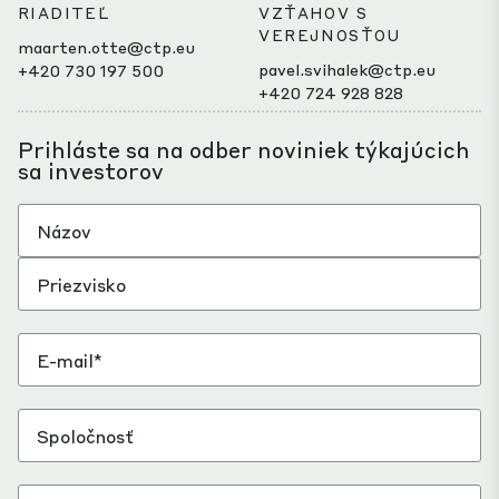
RIADITEĽ
VZŤAHOV S
VEREJNOSŤOU
maarten.otte@ctp.eu
pavel.svihalek@ctp.eu
+420 730 197 500
+420 724 928 828
Prihláste sa na odber noviniek týkajúcich
sa investorov