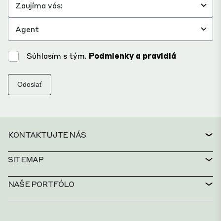
Súhlasím s tým.
Podmienky a pravidlá
Odoslať
KONTAKTUJTE NÁS
KONTAKT
SITEMAP
SERVICE DESK
VYHĽADÁVAČ NEHNUTEĽNOSTÍ
NAŠE PORTFÓLO
ZÁSADY CTP
UDRŽATEĽNOSŤ
MIXED-USE PORTFÓLIO
KARIÉRA