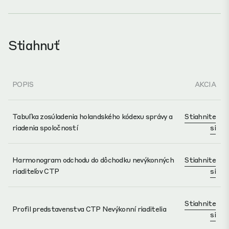
Stiahnuť
POPIS
AKCIA
Tabuľka zosúladenia holandského kódexu správy a
Stiahnite
riadenia spoločností
si
Harmonogram odchodu do dôchodku nevýkonných
Stiahnite
riaditeľov CTP
si
Stiahnite
Profil predstavenstva CTP Nevýkonní riaditelia
si