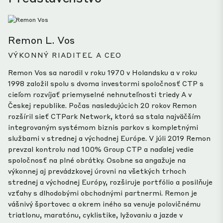
Remon L. Vos
VÝKONNÝ RIADITEĽ A CEO
Remon Vos sa narodil v roku 1970 v Holandsku a v roku
1998 založil spolu s dvoma investormi spoločnosť CTP s
cieľom rozvíjať priemyselné nehnuteľnosti triedy A v
Českej republike. Počas nasledujúcich 20 rokov Remon
rozšíril sieť CTPark Network, ktorá sa stala najväčším
integrovaným systémom biznis parkov s kompletnými
službami v strednej a východnej Európe. V júli 2019 Remon
prevzal kontrolu nad 100% Group CTP a naďalej vedie
spoločnosť na plné obrátky. Osobne sa angažuje na
výkonnej aj prevádzkovej úrovni na všetkých trhoch
strednej a východnej Európy, rozširuje portfólio a posilňuje
vzťahy s dlhodobými obchodnými partnermi.
Remon je
vášnivý športovec a okrem iného sa venuje polovičnému
triatlonu, maratónu, cyklistike, lyžovaniu a jazde v