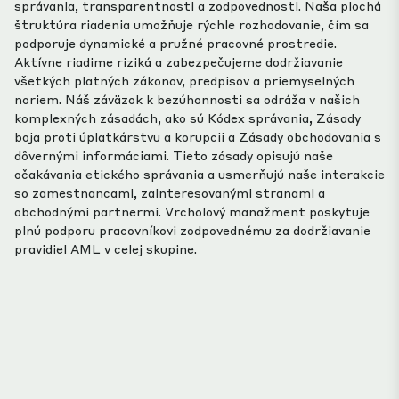
správania, transparentnosti a zodpovednosti. Naša plochá
štruktúra riadenia umožňuje rýchle
rozhodovanie, čím sa
podporuje dynamické a pružné pracovné prostredie.
Aktívne riadime riziká a zabezpečujeme dodržiavanie
všetkých platných zákonov, predpisov a priemyselných
noriem. Náš záväzok k bezúhonnosti sa odráža v našich
komplexných zásadách, ako sú Kódex správania, Zásady
boja proti úplatkárstvu a korupcii a Zásady obchodovania s
dôvernými informáciami. Tieto zásady opisujú naše
očakávania etického správania a usmerňujú naše interakcie
so zamestnancami, zainteresovanými stranami a
obchodnými partnermi.
Vrcholový manažment poskytuje
plnú podporu pracovníkovi zodpovednému za dodržiavanie
pravidiel AML v celej skupine.