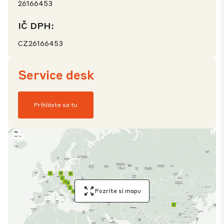
26166453
IČ DPH:
CZ26166453
Service desk
Prihláste sa tu
Pozrite si mapu