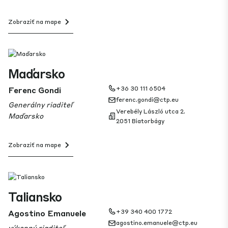
Zobraziť na mape
Maďarsko
Ferenc Gondi
+36 30 111 6504
ferenc.gondi@ctp.eu
Generálny riaditeľ
Verebély László utca 2.
Maďarsko
2051 Biatorbágy
Zobraziť na mape
Taliansko
Agostino Emanuele
+39 340 400 1772
agostino.emanuele@ctp.eu
výkonný riaditeľ