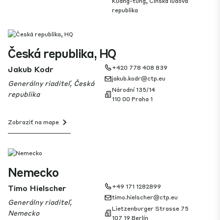
Kuang-tung, Čínska ľudová
republika
Česká republika, HQ
Jakub Kodr
+420 778 408 839
jakub.kodr@ctp.eu
Generálny riaditeľ, Česká
Národní 135/14
republika
110 00 Praha 1
Zobraziť na mape
Nemecko
Timo Hielscher
+49 171 1282899
timo.hielscher@ctp.eu
Generálny riaditeľ,
Lietzenburger Strasse 75
Nemecko
107 19 Berlín