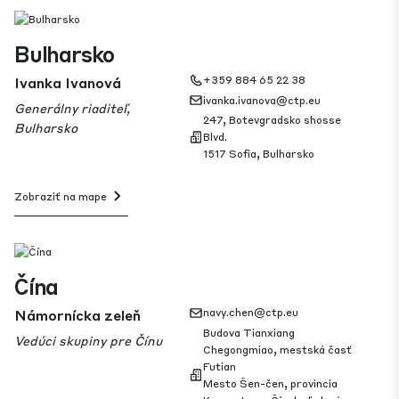
Bulharsko
Ivanka Ivanová
+359 884 65 22 38
ivanka.ivanova@ctp.eu
Generálny riaditeľ,
247, Botevgradsko shosse
Bulharsko
Blvd.
1517 Sofia, Bulharsko
Zobraziť na mape
Čína
Námornícka zeleň
navy.chen@ctp.eu
Budova Tianxiang
Vedúci skupiny pre Čínu
Chegongmiao, mestská časť
Futian
Mesto Šen-čen, provincia