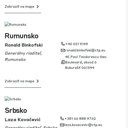
Zobraziť na mape
Rumunsko
Ronald Binkofski
+40 021 9149
ronald.binkofski@ctp.eu
Generálny riaditeľ,
4E Paul Teodorescu Gen.
Rumunsko
Boulevard, obvod 6
Bukurešť 061344
Zobraziť na mape
Srbsko
Laza Kovačević
+381 66 888 9762
laza.kovacevic@ctp.eu
Generálny riaditeľ, Srbsko