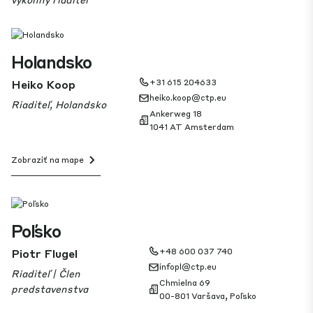
Holandsko
Heiko Koop
+31 615 204633
heiko.koop@ctp.eu
Riaditeľ, Holandsko
Ankerweg 18
1041 AT Amsterdam
Zobraziť na mape
Poľsko
Piotr Flugel
+48 600 037 740
infopl@ctp.eu
Riaditeľ | Člen
Chmielna 69
predstavenstva
00-801 Varšava, Poľsko