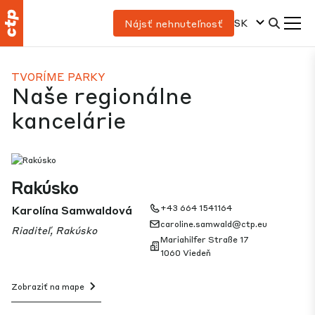
SK
Nájsť nehnuteľnosť
TVORÍME PARKY
Naše regionálne
kancelárie
Rakúsko
Karolína Samwaldová
+43 664 1541164
caroline.samwald@ctp.eu
Riaditeľ, Rakúsko
Mariahilfer Straße 17
1060 Viedeň
Zobraziť na mape