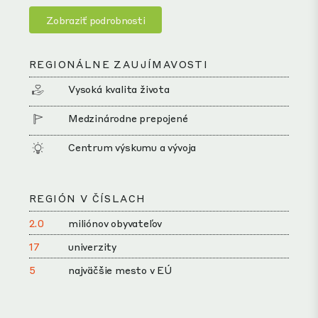
Zobraziť podrobnosti
REGIONÁLNE ZAUJÍMAVOSTI
Vysoká kvalita života
Medzinárodne prepojené
Centrum výskumu a vývoja
REGIÓN V ČÍSLACH
2.0
miliónov obyvateľov
17
univerzity
5
najväčšie mesto v EÚ