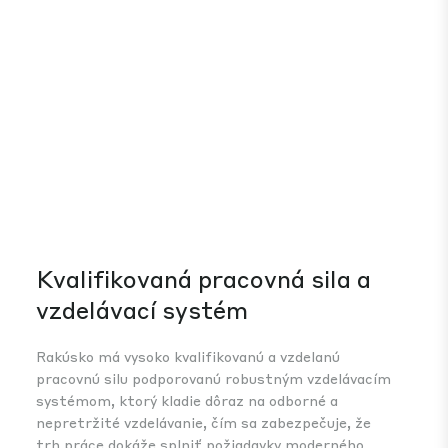
Kvalifikovaná pracovná sila a
In
vzdelávací systém
Vzh
vys
Rakúsko má vysoko kvalifikovanú a vzdelanú
eur
pracovnú silu podporovanú robustným vzdelávacím
tec
systémom, ktorý kladie dôraz na odborné a
bio
nepretržité vzdelávanie, čím sa zabezpečuje, že
a p
trh práce dokáže splniť požiadavky moderného