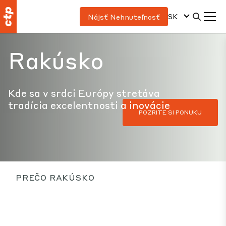
SK
Nájsť Nehnuteľnosť
Rakúsko
Kde sa v srdci Európy stretáva
tradícia excelentnosti a inovácie
POZRITE SI PONUKU
PREČO RAKÚSKO