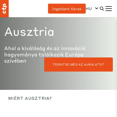
HU
Ingatlant Keres
Ausztria
Ahol a kiválóság és az innováció
hagyománya találkozik Európa
szívében
TEKINTSE MEG AZ AJÁNLATOT
MIÉRT AUSZTRIA?