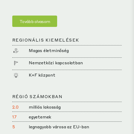
Tovább olvasom
REGIONÁLIS KIEMELÉSEK
Magas életminőség
Nemzetközi kapcsolatban
K+F központ
RÉGIÓ SZÁMOKBAN
2.0
milliós lakosság
17
egyetemek
5
legnagyobb városa az EU-ban