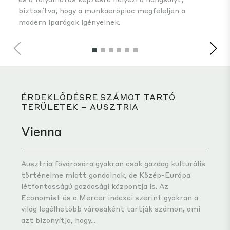
fin
biztosítva, hogy a munkaerőpiac megfeleljen a
modern iparágak igényeinek.
ÉRDEKLŐDÉSRE SZÁMOT TARTÓ
TERÜLETEK – AUSZTRIA
Vienna
Ausztria fővárosára gyakran csak gazdag kulturális
történelme miatt gondolnak, de Közép-Európa
létfontosságú gazdasági központja is. Az
Economist és a Mercer indexei szerint gyakran a
világ legélhetőbb városaként tartják számon, ami
azt bizonyítja, hogy...