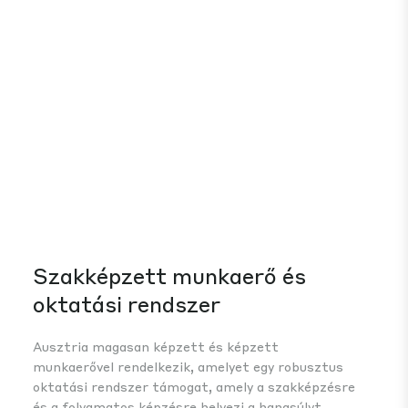
Szakképzett munkaerő és
In
oktatási rendszer
Miv
eur
Ausztria magasan képzett és képzett
tec
munkaerővel rendelkezik, amelyet egy robusztus
ene
oktatási rendszer támogat, amely a szakképzésre
tám
és a folyamatos képzésre helyezi a hangsúlyt,