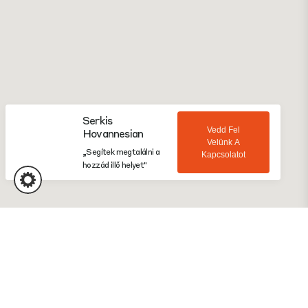
Serkis
Vedd Fel
Hovannesian
Velünk A
„Segítek megtalálni a
Kapcsolatot
hozzád illő helyet"