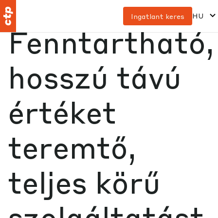
HU
Ingatlant keres
Fenntartható,
hosszú távú
értéket
teremtő,
teljes körű
szolgáltatást