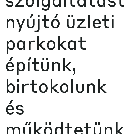
nyújtó üzleti
parkokat
építünk,
birtokolunk
és
működtetünk