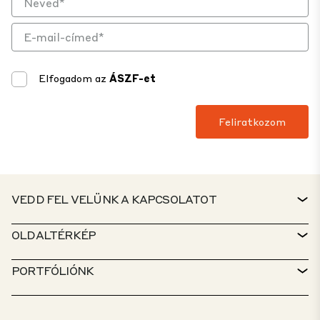
Elfogadom az
ÁSZF-et
VEDD FEL VELÜNK A KAPCSOLATOT
KAPCSOLAT
OLDALTÉRKÉP
ÜGYFÉLSZOLGÁLAT
INGATLANKERESŐ
PORTFÓLIÓNK
CTP-IRÁNYELVEK
FENNTARTHATÓSÁG
VEGYES FUNKCIÓJÚ PORTFÓLIÓ