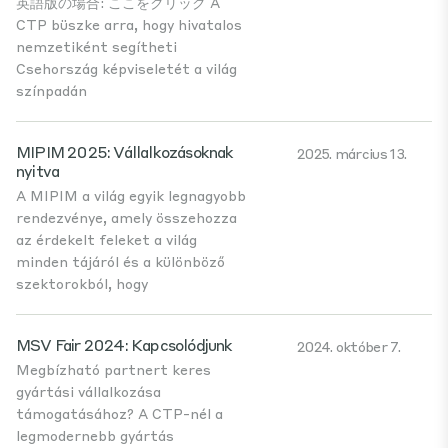
英語版の場合: ここをクリック A
CTP büszke arra, hogy hivatalos
nemzetiként segítheti
Csehország képviseletét a világ
színpadán
MIPIM 2025: Vállalkozásoknak
2025. március 13.
nyitva
A MIPIM a világ egyik legnagyobb
rendezvénye, amely összehozza
az érdekelt feleket a világ
minden tájáról és a különböző
szektorokból, hogy
MSV Fair 2024: Kapcsolódjunk
2024. október 7.
Megbízható partnert keres
gyártási vállalkozása
támogatásához? A CTP-nél a
legmodernebb gyártás