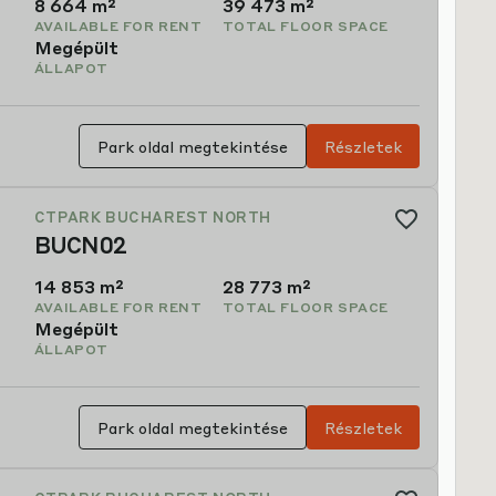
8,664 m²
39,473 m²
AVAILABLE FOR RENT
TOTAL FLOOR SPACE
Megépült
ÁLLAPOT
Park oldal megtekintése
Részletek
CTPARK BUCHAREST NORTH
BUCN02
14,853 m²
28,773 m²
AVAILABLE FOR RENT
TOTAL FLOOR SPACE
Megépült
ÁLLAPOT
Park oldal megtekintése
Részletek