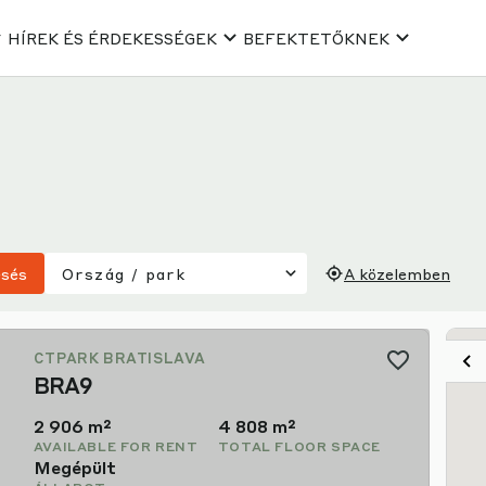
HÍREK ÉS ÉRDEKESSÉGEK
BEFEKTETŐKNEK
esés
Ország / park
A közelemben
CTPARK BUCHAREST SOUTH
BUCS03
3,201 m²
33,181 m²
AVAILABLE FOR RENT
TOTAL FLOOR SPACE
Megépült