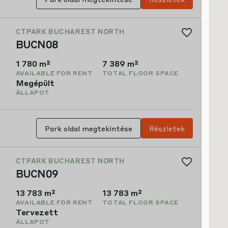
CTPARK BUCHAREST NORTH
BUCN08
1,780 m²
7,389 m²
AVAILABLE FOR RENT
TOTAL FLOOR SPACE
Megépült
ÁLLAPOT
Park oldal megtekintése
Részletek
CTPARK BUCHAREST NORTH
BUCN09
13,783 m²
13,783 m²
AVAILABLE FOR RENT
TOTAL FLOOR SPACE
Tervezett
ÁLLAPOT