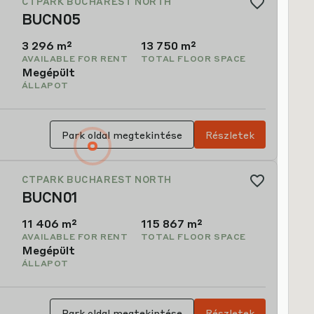
CTPARK BUCHAREST NORTH
BUCN05
3,296 m²
13,750 m²
AVAILABLE FOR RENT
TOTAL FLOOR SPACE
Megépült
ÁLLAPOT
Park oldal megtekintése
Részletek
CTPARK BUCHAREST NORTH
BUCN01
11,284 m²
115,867 m²
AVAILABLE FOR RENT
TOTAL FLOOR SPACE
Megépült
ÁLLAPOT
Park oldal megtekintése
Részletek