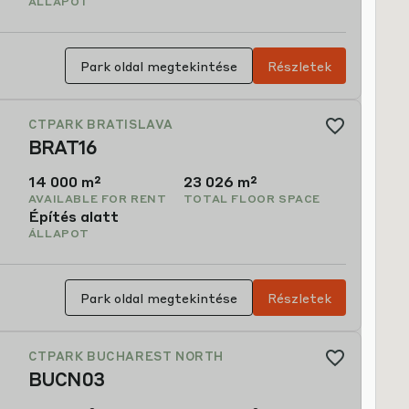
ÁLLAPOT
Park oldal megtekintése
Részletek
CTPARK BUCHAREST SOUTH
BUCS05
46,748 m²
46,748 m²
AVAILABLE FOR RENT
TOTAL FLOOR SPACE
Tervezett
ÁLLAPOT
Park oldal megtekintése
Részletek
CTPARK BUCHAREST NORTH
BUCN03