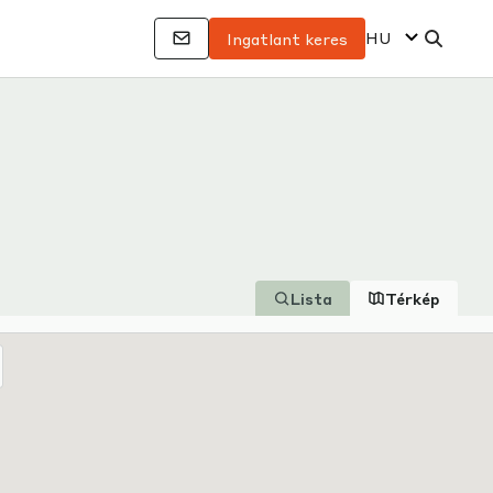
HU
Ingatlant keres
Lista
Térkép