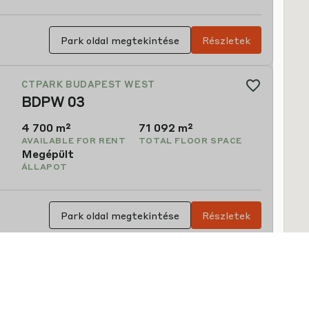
Park oldal megtekintése
Részletek
CTPARK CHITILA
CHIT01
10,793 m²
50,582 m²
AVAILABLE FOR RENT
TOTAL FLOOR SPACE
Megépült
ÁLLAPOT
Park oldal megtekintése
Részletek
CTPARK CHITILA
CHIT 5
284 m²
589 m²