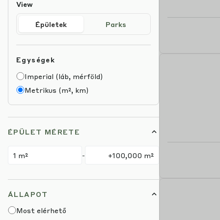
View
Épületek
Parks
Egységek
Imperial (láb, mérföld)
Metrikus (m², km)
ÉPÜLET MÉRETE
Szűrési tartomány min.
Szűrési tartomány max.
-
ÁLLAPOT
Most elérhető