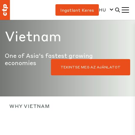
HU
Ingatlant Keres
Vietnam
One of Asia's fastest growing
economies
TEKINTSE MEG AZ AJÁNLATOT
WHY VIETNAM