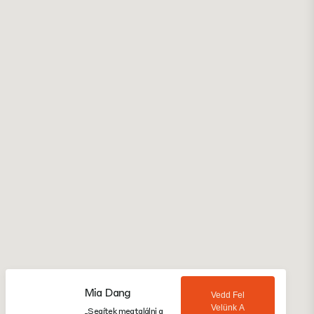
Mia Dang
Vedd Fel
Velünk A
„Segítek megtalálni a