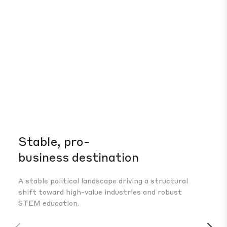
Stable, pro-
Su
business destination
Dev
aut
A stable political landscape driving a structural
and
shift toward high-value industries and robust
int
STEM education.