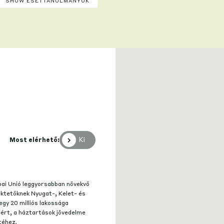
SHOW ESETTANULMÁNYOK
Ki
Most elérhető:
pai Unió leggyorsabban növekvő
ektetőknek Nyugat-, Kelet- és
gy 20 milliós lakossága
éért, a háztartások jövedelme
téhez.