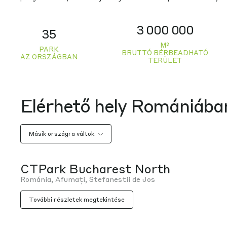
3 000 000
35
M²
PARK
BRUTTÓ BÉRBEADHATÓ
AZ ORSZÁGBAN
TERÜLET
Elérhető hely Romániába
Másik országra váltok
CTPark Bucharest North
Románia, Afumați, Stefanestii de Jos
További részletek megtekintése