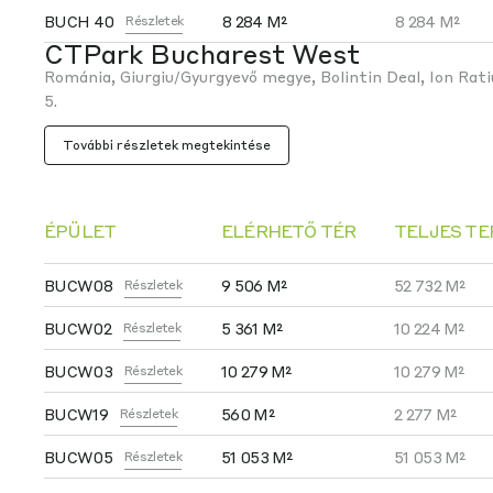
BUCH 40
8 284 M²
8 284 M²
Részletek
CTPark Bucharest West
Románia, Giurgiu/Gyurgyevő megye, Bolintin Deal, Ion Rati
5.
További részletek megtekintése
ÉPÜLET
ELÉRHETŐ TÉR
TELJES T
BUCW08
9 506 M²
52 732 M²
Részletek
BUCW02
5 361 M²
10 224 M²
Részletek
BUCW03
10 279 M²
10 279 M²
Részletek
BUCW19
560 M²
2 277 M²
Részletek
BUCW05
51 053 M²
51 053 M²
Részletek