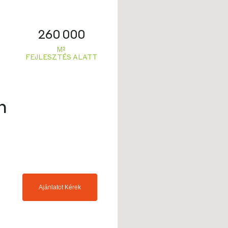
260 000
M²
FEJLESZTÉS ALATT
n
Ajánlatot Kérek