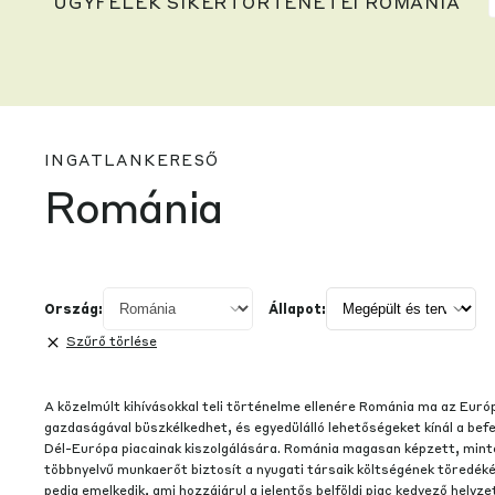
ÜGYFELEK SIKERTÖRTÉNETEI ROMÁNIA
INGATLANKERESŐ
Románia
Ország:
Állapot:
Szűrő törlése
A közelmúlt kihívásokkal teli történelme ellenére Románia ma az Euró
gazdaságával büszkélkedhet, és egyedülálló lehetőségeket kínál a bef
Dél-Európa piacainak kiszolgálására. Románia magasan képzett, minte
többnyelvű munkaerőt biztosít a nyugati társaik költségének töredék
pedig emelkedik, ami hozzájárul a jelentős belföldi piac kedvező helyze