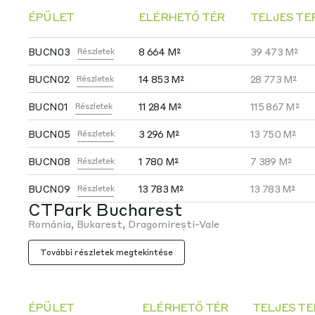
ÉPÜLET
ELÉRHETŐ TÉR
TELJES TE
BUCN03
8 664 M²
39 473 M²
Részletek
BUCN02
14 853 M²
28 773 M²
Részletek
BUCN01
11 284 M²
115 867 M²
Részletek
BUCN05
3 296 M²
13 750 M²
Részletek
BUCN08
1 780 M²
7 389 M²
Részletek
BUCN09
13 783 M²
13 783 M²
Részletek
CTPark Bucharest
Románia, Bukarest, Dragomirești-Vale
További részletek megtekintése
ÉPÜLET
ELÉRHETŐ TÉR
TELJES T