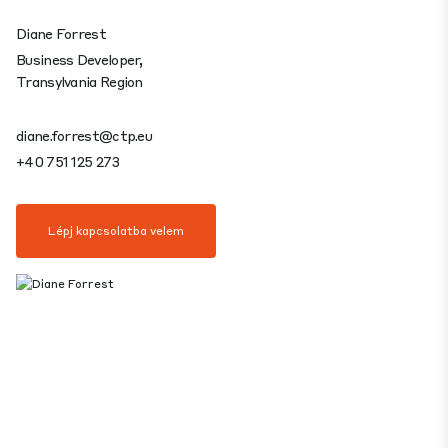
Diane Forrest
Business Developer,
Transylvania Region
diane.forrest@ctp.eu
+40 751 125 273
Lépj kapcsolatba velem