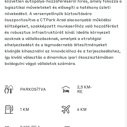
közvetlen autópálya-hozzáféréséről híres, amely fokozza a
logisztikai műveleteket és elősegíti a hatékony üzleti
növekedést. A versenyelőnyök biztosítására
összpontosítva a CTPark Arad alacsonyabb működési
költségeket, szakképzett munkaerőhöz való hozzáférést
és robusztus infrastruktúrát kínál. Ideális környezet
azoknak a vállalkozásoknak, amelyek a stratégiai
elhelyezkedést és a legmodernebb létesítményeket
kívánják kihasználni az innovációhoz és a terjeszkedéshez,
így kiváló választás a dinamikus ipari ökoszisztémában
boldogulni vágyó vállalatok számára.
2,5 KM-
PARKOSÍTVA
RE
1 KM
6 KM