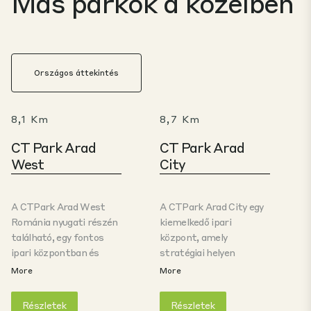
Más parkok a közelben
Országos áttekintés
8,1 Km
8,7 Km
CT Park Arad
CT Park Arad
West
City
A CTPark Arad West
A CTPark Arad City egy
Románia nyugati részén
kiemelkedő ipari
található, egy fontos
központ, amely
ipari központban és
stratégiai helyen
közlekedési
található Románia
More
More
csomópontban, Arad
nyugati részén. Az A1-es
városában. A park jól
autópálya és a
Részletek
Részletek