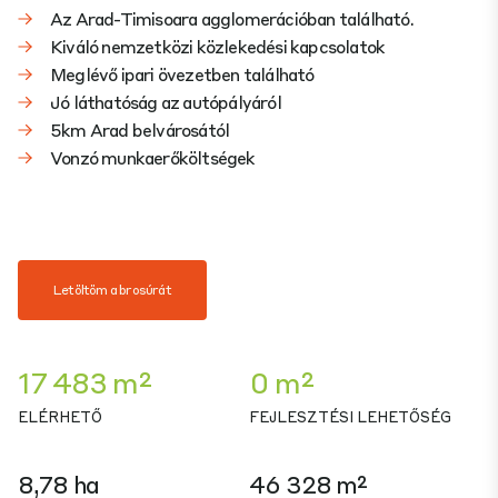
Az Arad-Timisoara agglomerációban található.
Kiváló nemzetközi közlekedési kapcsolatok
Meglévő ipari övezetben található
Jó láthatóság az autópályáról
5km Arad belvárosától
Vonzó munkaerőköltségek
Letöltöm a brosúrát
17 483 m²
0 m²
ELÉRHETŐ
FEJLESZTÉSI LEHETŐSÉG
8,78 ha
46 328 m²