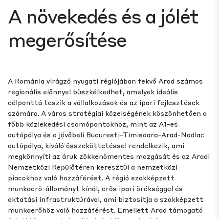
A növekedés és a jólét
megerősítése
A Románia virágzó nyugati régiójában fekvő Arad számos
regionális előnnyel büszkélkedhet, amelyek ideális
célponttá teszik a vállalkozások és az ipari fejlesztések
számára. A város stratégiai közelségének köszönhetően a
főbb közlekedési csomópontokhoz, mint az A1-es
autópálya és a jövőbeli Bucuresti-Timisoara-Arad-Nadlac
autópálya, kiváló összeköttetéssel rendelkezik, ami
megkönnyíti az áruk zökkenőmentes mozgását és az Aradi
Nemzetközi Repülőtéren keresztül a nemzetközi
piacokhoz való hozzáférést. A régió szakképzett
munkaerő-állományt kínál, erős ipari örökséggel és
oktatási infrastruktúrával, ami biztosítja a szakképzett
munkaerőhöz való hozzáférést. Emellett Arad támogató