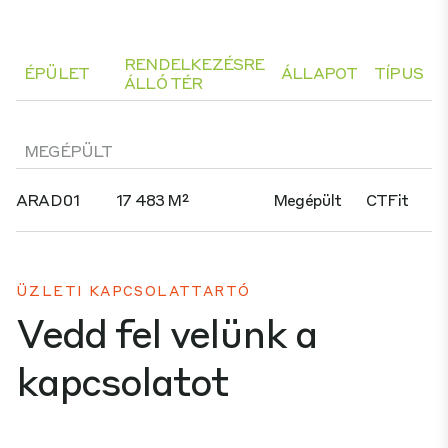
RENDELKEZÉSRE
ÉPÜLET
ÁLLAPOT
TÍPUS
ÁLLÓ TÉR
MEGÉPÜLT
ARAD01
17 483 M²
Megépült
CTFit
ÜZLETI KAPCSOLATTARTÓ
Vedd fel velünk a
kapcsolatot