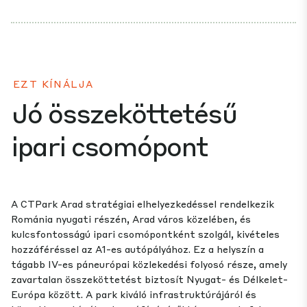
EZT KÍNÁLJA
Jó összeköttetésű
ipari csomópont
A CTPark Arad stratégiai elhelyezkedéssel rendelkezik
Románia nyugati részén, Arad város közelében, és
kulcsfontosságú ipari csomópontként szolgál, kivételes
hozzáféréssel az A1-es autópályához. Ez a helyszín a
tágabb IV-es páneurópai közlekedési folyosó része, amely
zavartalan összeköttetést biztosít Nyugat- és Délkelet-
Európa között. A park kiváló infrastruktúrájáról és