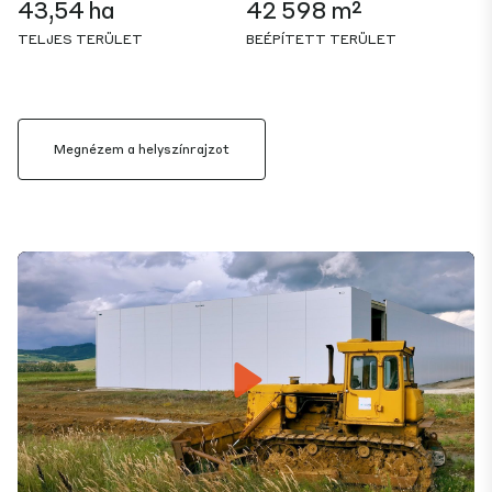
43,54 ha
42 598 m²
TELJES TERÜLET
BEÉPÍTETT TERÜLET
Megnézem a helyszínrajzot
Play