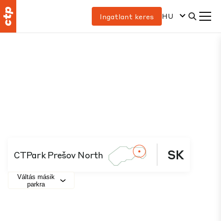
HU
Ingatlant keres
SK
CTPark Prešov North
Váltás másik
parkra