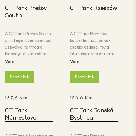
CT Park Prešov
CT Park Rzeszów
South
A CTPark Prešov South
A CTPark Rzeszów
stratégiai szempontból
közvetlen autópálya-
Szlovákia harmadik
csatlakozással rövid
legnagyobb városában
távolságra van az ukrán
található, kiváló
és szlovák határtól,
More
More
autópálya-kapcsolattal
valamint Rzeszów
Kassa (Košice) (40 km)
városközpontjától. Az
Részletek
Részletek
és a zsolnai / mártélyi
országhatárhoz és
autóipari klaszter (200
Rzeszów
km) felé, valamint
városközpontjához
137,6 Km
156,6 Km
könnyű hozzáféréssel
közeli elhelyezkedés
Lengyelországhoz (70
ideális a könnyűipari és a
CT Park
CT Park Banská
km). A park nagyméretű,
határokon átnyúló
Námestovo
Bystrica
A-osztályú
logisztikával foglalkozó
létesítményeket kínál,
vállalatok számára. A
amelyek különösen a
park nagy területével
A CTPark Námestovo az
A CTPark Banská