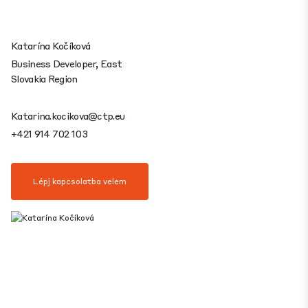
Katarína Kočíková
Business Developer, East
Slovakia Region
Katarina.kocikova@ctp.eu
+421 914 702 103
Lépj kapcsolatba velem