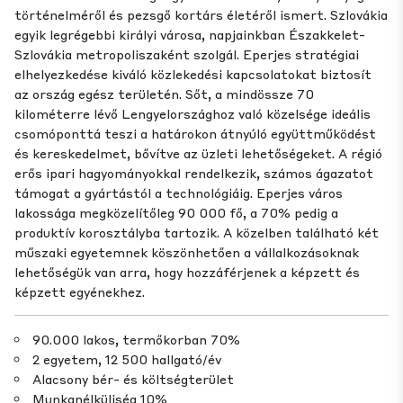
történelméről és pezsgő kortárs életéről ismert. Szlovákia
egyik legrégebbi királyi városa, napjainkban Északkelet-
Szlovákia metropoliszaként szolgál. Eperjes stratégiai
elhelyezkedése kiváló közlekedési kapcsolatokat biztosít
az ország egész területén. Sőt, a mindössze 70
kilométerre lévő Lengyelországhoz való közelsége ideális
csomóponttá teszi a határokon átnyúló együttműködést
és kereskedelmet, bővítve az üzleti lehetőségeket. A régió
erős ipari hagyományokkal rendelkezik, számos ágazatot
támogat a gyártástól a technológiáig. Eperjes város
lakossága megközelítőleg 90 000 fő, a 70% pedig a
produktív korosztályba tartozik. A közelben található két
műszaki egyetemnek köszönhetően a vállalkozásoknak
lehetőségük van arra, hogy hozzáférjenek a képzett és
képzett egyénekhez.
90.000 lakos, termőkorban 70%
2 egyetem, 12 500 hallgató/év
Alacsony bér- és költségterület
Munkanélküliség 10%