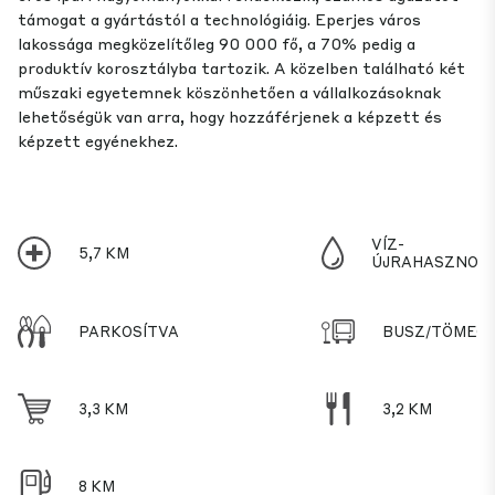
támogat a gyártástól a technológiáig. Eperjes város
lakossága megközelítőleg 90 000 fő, a 70% pedig a
produktív korosztályba tartozik. A közelben található két
műszaki egyetemnek köszönhetően a vállalkozásoknak
lehetőségük van arra, hogy hozzáférjenek a képzett és
képzett egyénekhez.
VÍZ-
5,7 KM
ÚJRAHASZNOSÍ
PARKOSÍTVA
BUSZ/TÖMEG
3,3 KM
3,2 KM
8 KM