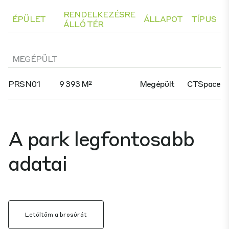
RENDELKEZÉSRE
ÉPÜLET
ÁLLAPOT
TÍPUS
ÁLLÓ TÉR
MEGÉPÜLT
PRSN01
9 393 M²
Megépült
CTSpace
A park legfontosabb
adatai
Letöltöm a brosúrát