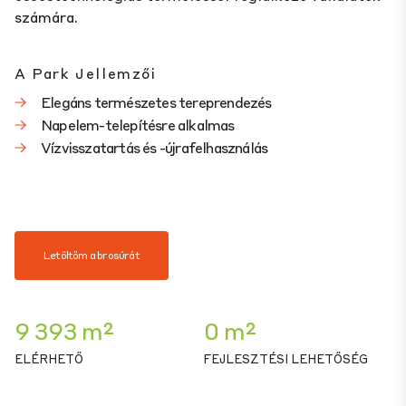
számára.
A Park Jellemzői
Elegáns természetes tereprendezés
Napelem-telepítésre alkalmas
Vízvisszatartás és -újrafelhasználás
Letöltöm a brosúrát
9 393 m²
0 m²
ELÉRHETŐ
FEJLESZTÉSI LEHETŐSÉG