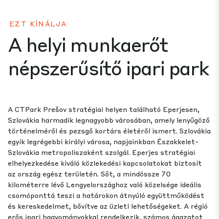
EZT KÍNÁLJA
A helyi munkaerőt
népszerűsítő ipari park
A CTPark Prešov stratégiai helyen található Eperjesen,
Szlovákia harmadik legnagyobb városában, amely lenyűgöző
történelméről és pezsgő kortárs életéről ismert. Szlovákia
egyik legrégebbi királyi városa, napjainkban Északkelet-
Szlovákia metropoliszaként szolgál. Eperjes stratégiai
elhelyezkedése kiváló közlekedési kapcsolatokat biztosít
az ország egész területén. Sőt, a mindössze 70
kilométerre lévő Lengyelországhoz való közelsége ideális
csomóponttá teszi a határokon átnyúló együttműködést
és kereskedelmet, bővítve az üzleti lehetőségeket. A régió
erős ipari hagyományokkal rendelkezik, számos ágazatot