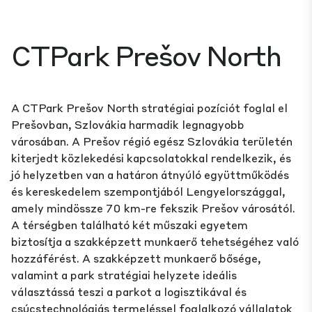
CTPark Prešov North
A CTPark Prešov North stratégiai pozíciót foglal el
Prešovban, Szlovákia harmadik legnagyobb
városában. A Prešov régió egész Szlovákia területén
kiterjedt közlekedési kapcsolatokkal rendelkezik, és
jó helyzetben van a határon átnyúló együttműködés
és kereskedelem szempontjából Lengyelországgal,
amely mindössze 70 km-re fekszik Prešov városától.
A térségben található két műszaki egyetem
biztosítja a szakképzett munkaerő tehetségéhez való
hozzáférést. A szakképzett munkaerő bősége,
valamint a park stratégiai helyzete ideális
választássá teszi a parkot a logisztikával és
csúcstechnológiás termeléssel foglalkozó vállalatok