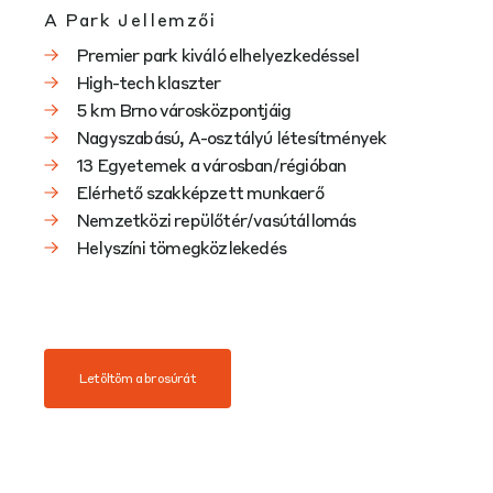
A Park Jellemzői
Premier park kiváló elhelyezkedéssel
High-tech klaszter
5 km Brno városközpontjáig
Nagyszabású, A-osztályú létesítmények
13 Egyetemek a városban/régióban
Elérhető szakképzett munkaerő
Nemzetközi repülőtér/vasútállomás
Helyszíni tömegközlekedés
Letöltöm a brosúrát