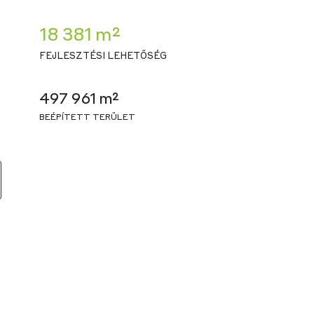
18 381 m²
FEJLESZTÉSI LEHETŐSÉG
497 961 m²
BEÉPÍTETT TERÜLET