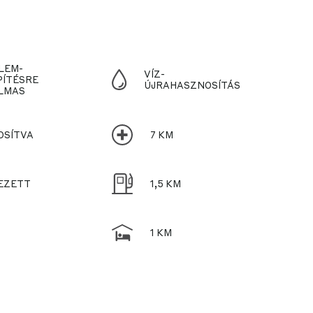
LEM-
VÍZ-
PÍTÉSRE
ÚJRAHASZNOSÍTÁS
LMAS
OSÍTVA
7 KM
EZETT
1,5 KM
1 KM