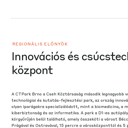
REGIONÁLIS ELŐNYÖK
Innovációs és csúcstec
központ
A CTPark Brno a Cseh Köztársaság második legnagyobb v
technológiai és kutatás-fejlesztési park, az ország innov
olyan iparágakra specializálódott, mint a biomedicina, a
kiberbiztonság és az informatika. A park a D1-es autópál
körgyűrűjén belül található, amely összeköti a várost Bécc
Prágával és Ostravával, 15 percre a városközponttól és 5 