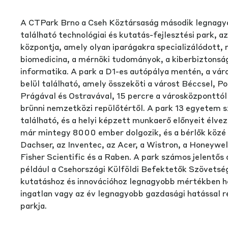
A CTPark Brno a Cseh Köztársaság második legnagy
található technológiai és kutatás-fejlesztési park, a
központja, amely olyan iparágakra specializálódott, 
biomedicina, a mérnöki tudományok, a kiberbiztonság
informatika. A park a D1-es autópálya mentén, a vár
belül található, amely összeköti a várost Béccsel, P
Prágával és Ostravával, 15 percre a városközponttól 
brünni nemzetközi repülőtértől. A park 13 egyetem
található, és a helyi képzett munkaerő előnyeit élve
már mintegy 8000 ember dolgozik, és a bérlők közé 
Dachser, az Inventec, az Acer, a Wistron, a Honeywe
Fisher Scientific és a Raben. A park számos jelentős 
például a Csehországi Külföldi Befektetők Szövetség
kutatáshoz és innovációhoz legnagyobb mértékben ho
ingatlan vagy az év legnagyobb gazdasági hatással r
parkja.