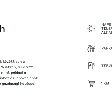
ch
NAPE
TELE
ALKA
PARK
k között van a
TERV
a Wistron, a Garett
 mint például a
áshoz és innovációhoz
bb gazdasági hatással
1 KM