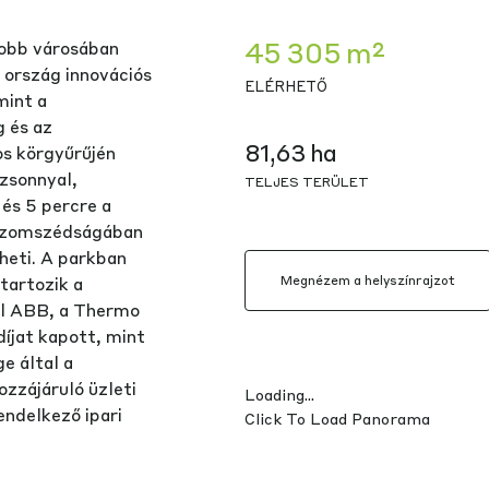
45 305 m²
obb városában
z ország innovációs
ELÉRHETŐ
mint a
 és az
81,63 ha
os körgyűrűjén
ozsonnyal,
TELJES TERÜLET
és 5 percre a
 szomszédságában
zheti. A parkban
tartozik a
Megnézem a helyszínrajzot
ll ABB, a Thermo
díjat kapott, mint
e által a
zzájáruló üzleti
Loading...
endelkező ipari
Click To Load Panorama