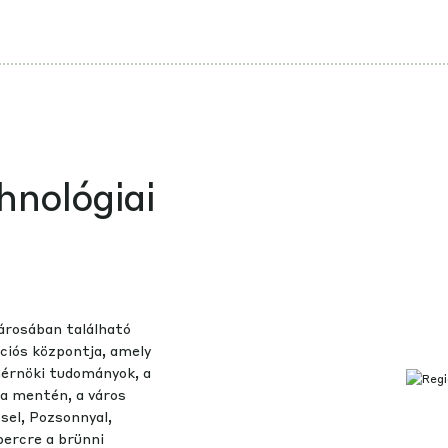
hnológiai
árosában található
ációs központja, amely
 mérnöki tudományok, a
ya mentén, a város
sel, Pozsonnyal,
percre a brünni