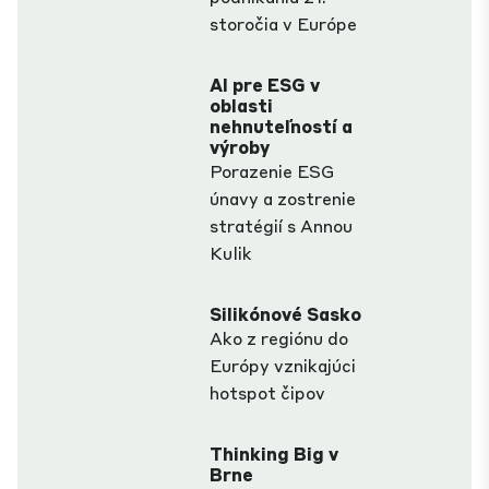
storočia v Európe
AI pre ESG v
oblasti
nehnuteľností a
výroby
Porazenie ESG
únavy a zostrenie
stratégií s Annou
Kulik
Silikónové Sasko
Ako z regiónu do
Európy vznikajúci
hotspot čipov
Thinking Big v
Brne