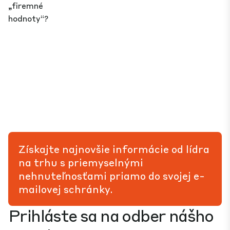
„firemné
hodnoty“?
Získajte najnovšie informácie od lídra
na trhu s priemyselnými
nehnuteľnosťami priamo do svojej e-
mailovej schránky.
Prihláste sa na odber nášho