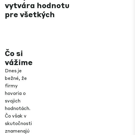
vytvára hodnotu
pre všetkých
Čo si
vážime
Dnes je
bežné, že
firmy
hovoria o
svojich
hodnotách.
Čo však v
skutočnosti
znamenajú