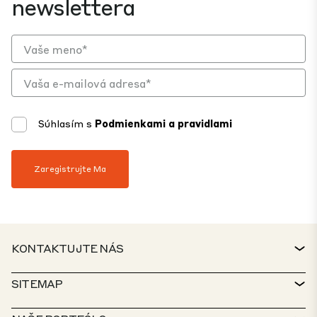
newslettera
Súhlasím s
Podmienkami a pravidlami
KONTAKTUJTE NÁS
KONTAKT
SITEMAP
SERVICE DESK
VYHĽADÁVAČ NEHNUTEĽNOSTÍ