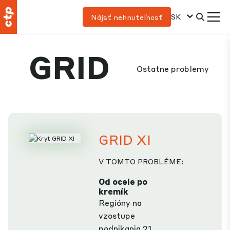
SK
Nájsť nehnuteľnosť
GRID
Ostatne problemy
GRID XI
V TOMTO PROBLÉME:
Od ocele po
kremík
Regióny na
vzostupe
podnikania 21.