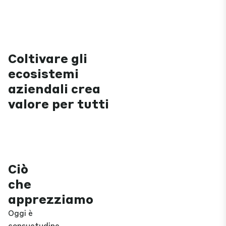
Coltivare gli
ecosistemi
aziendali crea
valore per tutti
Ciò
che
apprezziamo
Oggi è
consuetudine