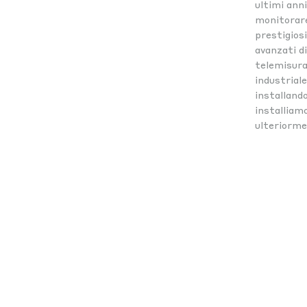
ultimi anni
monitorare 
prestigios
avanzati di
telemisura
industriale
installando
installiamo
ulteriorme