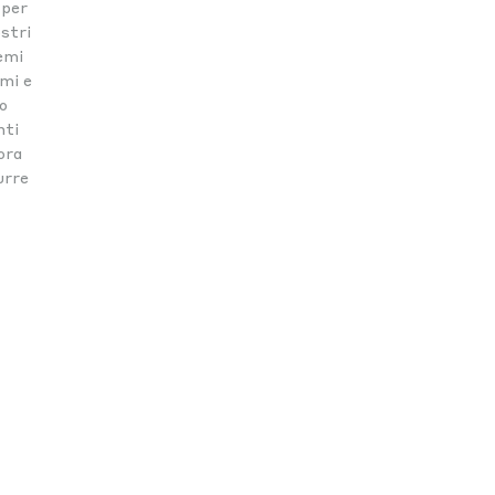
 per
ostri
temi
omi e
o
nti
ora
urre