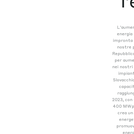
l
L'aument
energia 
impronta d
nostre p
Repubblic
per aume
nei nostri
impiant
Slovacchi
capacit
raggiung
2023, con 
400 MWp en
crea un
energet
promuove
energ