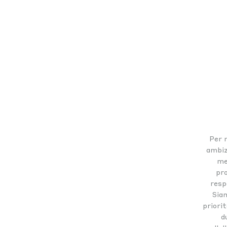
Per n
ambiz
meg
pro
resp
Siam
priorit
d