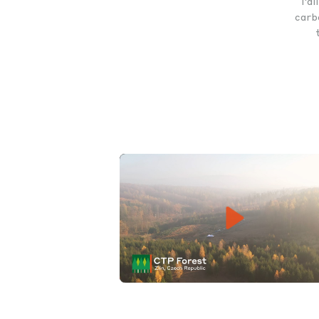
l'a
carbo
Play
Mute
Set