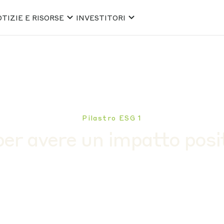
TIZIE E RISORSE
INVESTITORI
Pilastro ESG 1
er avere un impatto posit