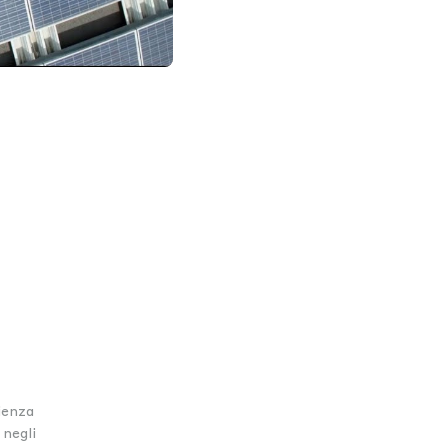
te
Settings
ienza
 negli