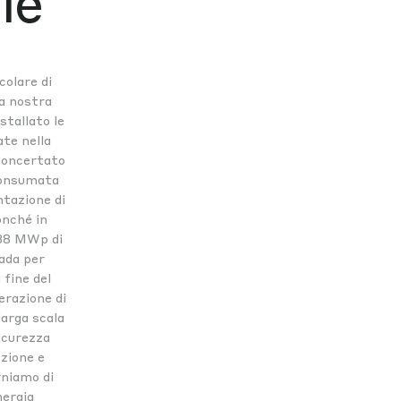
le
colare di
la nostra
stallato le
ate nella
concertato
consumata
ntazione di
onché in
 38 MWp di
rada per
 fine del
erazione di
larga scala
icurezza
azione e
rniamo di
nergia