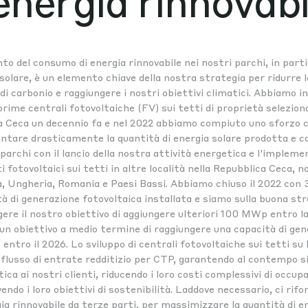
'energia rinnovabi
o del consumo di energia rinnovabile nei nostri parchi, in parti
solare, è un elemento chiave della nostra strategia per ridurre 
i carbonio e raggiungere i nostri obiettivi climatici. Abbiamo in
rime centrali fotovoltaiche (FV) sui tetti di proprietà selezion
a Ceca un decennio fa e nel 2022 abbiamo compiuto uno sforzo 
ntare drasticamente la quantità di energia solare prodotta e 
 parchi con il lancio della nostra attività energetica e l'impleme
i fotovoltaici sui tetti in altre località nella Repubblica Ceca, n
a, Ungheria, Romania e Paesi Bassi. Abbiamo chiuso il 2022 con
à di generazione fotovoltaica installata e siamo sulla buona st
ere il nostro obiettivo di aggiungere ulteriori 100 MWp entro la
un obiettivo a medio termine di raggiungere una capacità di gen
tro il 2026. Lo sviluppo di centrali fotovoltaiche sui tetti su 
 flusso di entrate redditizio per CTP, garantendo al contempo s
ica ai nostri clienti, riducendo i loro costi complessivi di occup
ndo i loro obiettivi di sostenibilità. Laddove necessario, ci rifo
ia rinnovabile da terze parti, per massimizzare la quantità di e