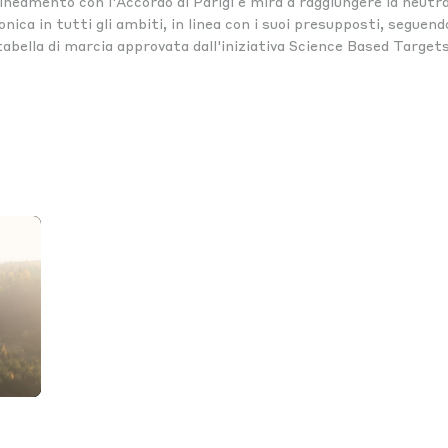
llineamento con l'Accordo di Parigi e mira a raggiungere la neutra
nica in tutti gli ambiti, in linea con i suoi presupposti, seguen
tabella di marcia approvata dall'iniziativa Science Based Targets
tings