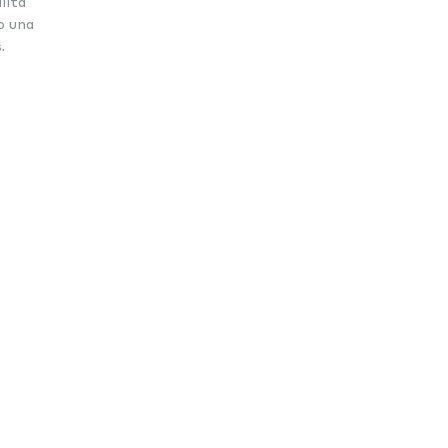
lità
do una
.