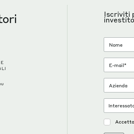
Iscriviti
tori
investito
 E
GLI
eu
Accetto