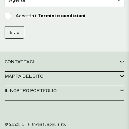
Accetto i
Termini e condizioni
Invia
CONTATTACI
CONTATTO
MAPPA DEL SITO
SERVIZIO ASSISTENZA
RICERCA IMMOBILI
IL NOSTRO PORTFOLIO
POLITICHE CTP
SOSTENIBILITÀ
PORTFOLIO AD USO MISTO
CARRIERA
COSA FACCIAMO
LE NOSTRE SOLUZIONI
PORTALE PER I WHISTLEBLOWER
© 2026, CTP Invest, spol. s ro.
CHI SIAMO
I 20 MIGLIORI PARCHI