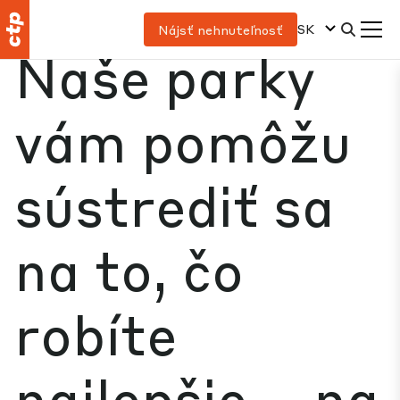
SK
Nájsť nehnuteľnosť
Naše parky
vám pomôžu
sústrediť sa
na to, čo
robíte
najlepšie – na