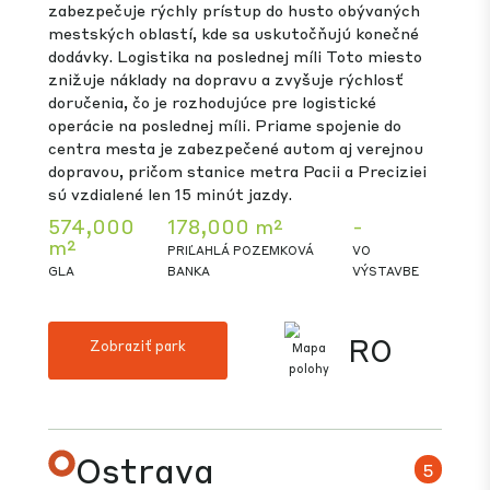
CZ
Zobraziť park
Bucharest
4