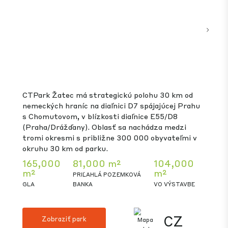
production spaces ideal especially for automotive
components manufacturing and CEE logistics and
distribution activities.
184,000
914,000 m²
-
m²
PRIĽAHLÁ POZEMKOVÁ
VO
GLA
BANKA
VÝSTAVBE
SK
Zobraziť park
Warsaw West
11