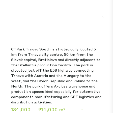
Modřice
9
CTPark Modřice má strategickú polohu len 5
kilometrov od Brna na ceste E461 do Viedne, v
blízkosti existujúcich trás automobilového a high-
tech dodávateľského reťazca. Nájomníci v parku