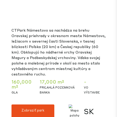
s Chomutovom, v blízkosti diaľnice E55/D8
(Praha/Drážďany). Oblasť sa nachádza medzi
tromi okresmi s približne 300 000 obyvateľmi v
okruhu 30 km od parku.
165,000
81,000 m²
104,000
m²
m²
PRIĽAHLÁ POZEMKOVÁ
GLA
BANKA
VO VÝSTAVBE
CZ
Zobraziť park
Hranice
13