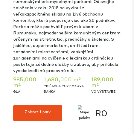
CTPark Bucharest West, najväčší priemyselný
park v strednej a východnej Európe, ponúka
výnimočné pracovné prostredie medzi
rumunskými priemyselnými parkami. Od svojho
založenia v roku 2015 sa vyvinul z
veľkokapacitného skladu na živú obchodnú
komunitu, ktorá podporuje viac ako 20 podnikov.
Park sa môže pochváliť prvým klubom v
Rumunsku, najmodernejším komunitným centrom
určeným na stretnutia, prednášky a školenia. S
jedálňou, supermarketom, amfiteátrom,
zasadacími miestnosťami, vonkajšími