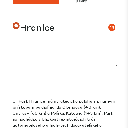
CTPark Varšava Západ ponúka širokú škálu
možností pre výrobné a skladové aktivity. Park sa
nachádza medzi dvoma aglomeráciami, Varšavou a
Lodžou, v atraktívnej mestskej oblasti, ktorá je
vybavená všetkou potrebnou infraštruktúrou, čo
klientom umožňuje rýchle spustenie prevádzky.
178,000
177,000 m²
33,000
m²
m²
PRIĽAHLÁ POZEMKOVÁ
GLA
BANKA
VO VÝSTAVBE
PL
Zobraziť park