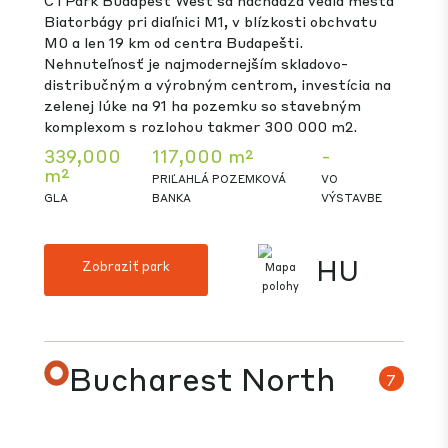
Posledné uhlie bolo vyťažené v roku 1999 a v
posledných rokoch sa Ostravsko stalo významný
centrom automobilového priemyslu, IT sektora a
strojárstva.
388,000
6,000 m²
-
m²
PRIĽAHLÁ POZEMKOVÁ
VO
GLA
BANKA
VÝSTAVBE
CZ
Zobraziť park
Budapest West
6