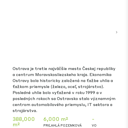
CTPark Bukurešť sa nachádza v západnej časti
Bukurešti, najľudnatejšej časti mesta, ktorá
zabezpečuje rýchly prístup do husto obývaných
mestských oblastí, kde sa uskutočňujú konečné
dodávky. Logistika na poslednej míli Toto miesto
znižuje náklady na dopravu a zvyšuje rýchlosť
doručenia, čo je rozhodujúce pre logistické
operácie na poslednej míli. Priame spojenie do
centra mesta je zabezpečené autom aj verejnou
dopravou, pričom stanice metra Pacii a Preciziei
sú vzdialené len 15 minút jazdy.
574,000
178,000 m²
-
m²
PRIĽAHLÁ POZEMKOVÁ
VO
GLA
BANKA
VÝSTAVBE
RO
Zobraziť park