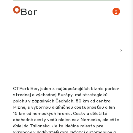
zariadeniami na cvičenie a lekárskou ordináciou
poskytuje základné služby a zábavu, aby prilákala
vysokokvalitnú pracovnú silu.
985,000
1,680,000 m²
189,000
m²
m²
PRIĽAHLÁ POZEMKOVÁ
GLA
BANKA
VO VÝSTAVBE
RO
Zobraziť park
Bor
2