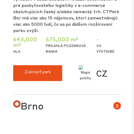
CTPark Bor, jeden z najúspešnejších biznis parkov
strednej a východnej Európy, má strategickú
polohu v západných Čechách, 50 km od centra
Plzne, s výbornou diaľničnou dostupnosťou a len
15 km od nemeckých hraníc. Cesty a dôležité
obchodné cesty vedú nielen cez Nemecko, ale ešte
ďalej do Talianska. Je to ideálne miesto pre
výrobcov v dodávateľskom reťazci automobilov a
pre poskytovateľov logistiky v e-commerce
obsluhujúcich český a/alebo nemecký trh. CTPark
Bor má viac ako 15 nájomcov, ktorí zamestnávajú
viac ako 5000 ľudí, čo sa po ďalšom rozširovaní