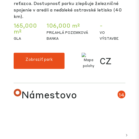
Žatec
12
CTPark Žatec má strategickú polohu 30 km od
nemeckých hraníc na diaľnici D7 spájajúcej Prahu