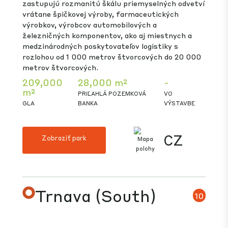
CTPark Budapest East je logistický sklad s
kanceláriami, ktorý sa nachádza v Üllő, 8 km
juhovýchodne od Budapešti, na križovatke
diaľničného okruhu M0 a diaľnice M4.
Medzinárodné letisko v Budapešti je vzdialené len
niekoľko minút jazdy autom. CTPark Budapest
East sa nachádza na najrušnejšej tranzitnej trase
do Budapešti a z Budapešti a je ideálny aj pre
logistické a výrobné spoločnosti.
212,000
3,000 m²
-
m²
PRIĽAHLÁ POZEMKOVÁ
VO
GLA
BANKA
VÝSTAVBE
HU
Zobraziť park