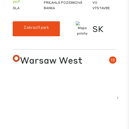
zastupujú rozmanitú škálu priemyselných odvetví
vrátane špičkovej výroby, farmaceutických
výrobkov, výrobcov automobilových a
železničných komponentov, ako aj miestnych a
medzinárodných poskytovateľov logistiky s
rozlohou od 1 000 metrov štvorcových do 20 000
metrov štvorcových.
209,000
28,000 m²
-
m²
PRIĽAHLÁ POZEMKOVÁ
VO
GLA
BANKA
VÝSTAVBE
CZ
Zobraziť park
Trnava (South)
10