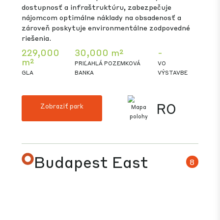
HU
Zobraziť park
Bucharest North
7