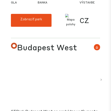
Ostrava
5
Ostrava je tretie najväčšie mesto Českej republik
a centrum Moravskosliezskeho kraja. Ekonomika
Ostravy bola historicky založená na ťažbe uhlia a
ťažkom priemysle (železo, oceľ, strojárstvo).