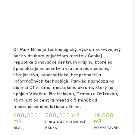
parku zvýši.
643,000
675,000 m²
-
m²
PRIĽAHLÁ POZEMKOVÁ
VO
GLA
BANKA
VÝSTAVBE
CZ
Zobraziť park
Brno
3