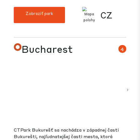
CTPark Brno je technologický, výskumno-vývojový
park v druhom najväčšom meste v Českej
republike a inovačné centrum krajiny, ktoré sa
špecializuje na odvetvia vrátane biomedicíny,
strojárstva, kybernetickej bezpečnosti a
informačných technológií. Park sa nachádza na
diaľnici D1 v rámci mestského okruhu, ktorý ho
spája s Viedňou, Bratislavou, Prahou a Ostravou,
15 minút od centra mesta a 5 minút od
medzinárodného letiska v Brne.
600,000
500,000 m²
14,000
m²
m²
PRIĽAHLÁ POZEMKOVÁ
GLA
BANKA
VO VÝSTAVBE