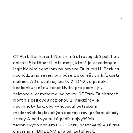
CTPark Budapest West sa nachádza vedľa mesta
Biatorbágy pri diaľnici M1, v blízkosti obchvatu
M0 a len 19 km od centra Budapešti.
Nehnuteľnosť je najmodernejším skladovo-
distribučným a výrobným centrom, investícia na
zelenej lúke na 91 ha pozemku so stavebným
komplexom s rozlohou takmer 300 000 m2.
339,000
117,000 m²
-
m²
PRIĽAHLÁ POZEMKOVÁ
VO
GLA
BANKA
VÝSTAVBE