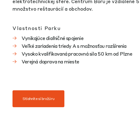
elektrotechnickej sfére. Centrum Boru je vzdialené 
množstvo reštaurácií a obchodov.
Vlastnosti Parku
Vynikajúce diaľničné spojenie
Veľké zariadenia triedy A s možnosťou rozšírenia
Vysoko kvalifikovaná pracovná sila 50 km od Plzne
Verejná doprava na mieste
Stiahnite si brožúru