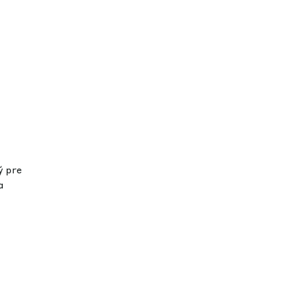
ý pre
a