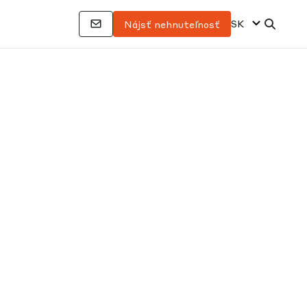
SK
Nájsť nehnuteľnosť