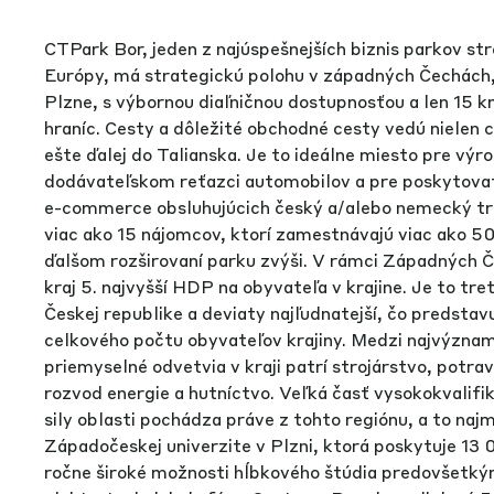
CTPark Bor, jeden z najúspešnejších biznis parkov st
Európy, má strategickú polohu v západných Čechách
Plzne, s výbornou diaľničnou dostupnosťou a len 15
hraníc. Cesty a dôležité obchodné cesty vedú nielen
ešte ďalej do Talianska. Je to ideálne miesto pre výr
dodávateľskom reťazci automobilov a pre poskytovate
e-commerce obsluhujúcich český a/alebo nemecký t
viac ako 15 nájomcov, ktorí zamestnávajú viac ako 50
ďalšom rozširovaní parku zvýši. V rámci Západných 
kraj 5. najvyšší HDP na obyvateľa v krajine. Je to tretí
Českej republike a deviaty najľudnatejší, čo predsta
celkového počtu obyvateľov krajiny. Medzi najvýznam
priemyselné odvetvia v kraji patrí strojárstvo, potra
rozvod energie a hutníctvo. Veľká časť vysokokvalifi
sily oblasti pochádza práve z tohto regiónu, a to naj
Západočeskej univerzite v Plzni, ktorá poskytuje 1
ročne široké možnosti hĺbkového štúdia predovšetkým