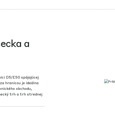
ecka a
ici D5/E50 spájajúcej
a hranicou je ideálna
ronického obchodu,
mecký trh a trh strednej