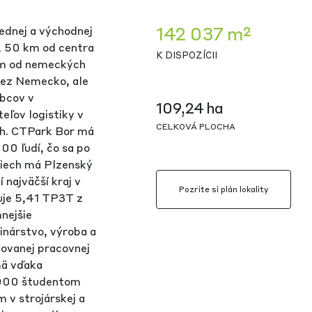
142 037 m²
rednej a východnej
, 50 km od centra
K DISPOZÍCII
 km od nemeckých
 cez Nemecko, ale
obcov v
109,24 ha
ľov logistiky v
CELKOVÁ PLOCHA
rh. CTPark Bor má
00 ľudí, čo sa po
Čiech má Plzenský
 najväčší kraj v
Pozrite si plán lokality
vuje 5,41 TP3T z
nejšie
vinárstvo, výroba a
kovanej pracovnej
mä vďaka
3 000 študentom
 v strojárskej a