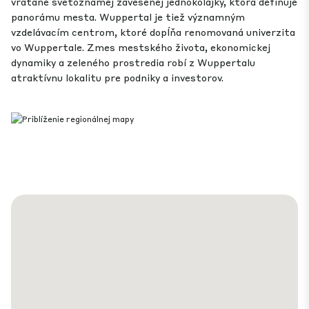
vrátane svetoznámej zavesenej jednokoľajky, ktorá definuje
panorámu mesta. Wuppertal je tiež významným
vzdelávacím centrom, ktoré dopĺňa renomovaná univerzita
vo Wuppertale. Zmes mestského života, ekonomickej
dynamiky a zeleného prostredia robí z Wuppertalu
atraktívnu lokalitu pre podniky a investorov.