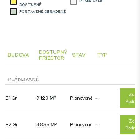
PLÁNOVANÉ
DOSTUPNÉ
POSTAVENÉ OBSADENÉ
DOSTUPNÝ
BUDOVA
STAV
TYP
PRIESTOR
PLÁNOVANÉ
Zobr
B1 Gr
9 120 M²
Plánované
--
Podrob
Zobr
B2 Gr
3 855 M²
Plánované
--
Podrob