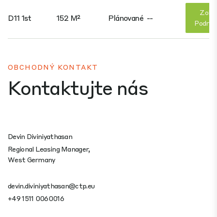
Zobr
D11 1st
152 M²
Plánované
--
Podrob
OBCHODNÝ KONTAKT
Kontaktujte nás
Devin Diviniyathasan
Regional Leasing Manager,
West Germany
devin.diviniyathasan@ctp.eu
+49 1511 0060016