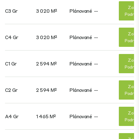
Zobr
C3 Gr
3 020 M²
Plánované
--
Podrob
Zobr
C4 Gr
3 020 M²
Plánované
--
Podrob
Zobr
C1 Gr
2 594 M²
Plánované
--
Podrob
Zobr
C2 Gr
2 594 M²
Plánované
--
Podrob
Zobr
A4 Gr
1 465 M²
Plánované
--
Podrob