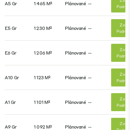
Zobr
A5 Gr
1 465 M²
Plánované
--
Podrob
Zobr
E5 Gr
1 230 M²
Plánované
--
Podrob
Zobr
E6 Gr
1 206 M²
Plánované
--
Podrob
Zobr
A10 Gr
1 123 M²
Plánované
--
Podrob
Zobr
A1 Gr
1 101 M²
Plánované
--
Podrob
Zobr
A9 Gr
1 092 M²
Plánované
--
Podrob