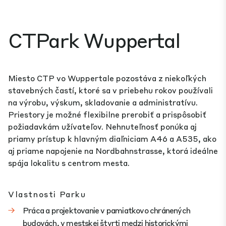
CTPark Wuppertal
Miesto CTP vo Wuppertale pozostáva z niekoľkých
stavebných častí, ktoré sa v priebehu rokov používali
na výrobu, výskum, skladovanie a administratívu.
Priestory je možné flexibilne prerobiť a prispôsobiť
požiadavkám užívateľov. Nehnuteľnosť ponúka aj
priamy prístup k hlavným diaľniciam A46 a A535, ako
aj priame napojenie na Nordbahnstrasse, ktorá ideálne
spája lokalitu s centrom mesta.
Vlastnosti Parku
Práca a projektovanie v pamiatkovo chránených
budovách, v mestskej štvrti medzi historickými