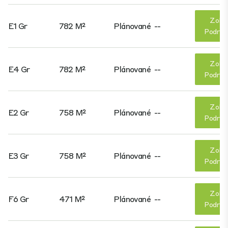
Zobr
E1 Gr
782 M²
Plánované
--
Podrob
Zobr
E4 Gr
782 M²
Plánované
--
Podrob
Zobr
E2 Gr
758 M²
Plánované
--
Podrob
Zobr
E3 Gr
758 M²
Plánované
--
Podrob
Zobr
F6 Gr
471 M²
Plánované
--
Podrob