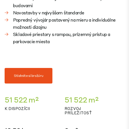
budovami
Novostavby v najvyššom štandarde
Popredný vývojár postavený na mieru a individuálne
možnosti dizajnu
Skladové priestory s rampou, prízemný prístup a
parkovacie miesta
Stiahnite si brožúru
51 522 m²
51 522 m²
K DISPOZÍCII
ROZVOJ
PRÍLEŽITOSŤ