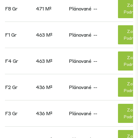
Zobr
F8 Gr
471 M²
Plánované
--
Podrob
Zobr
F1 Gr
463 M²
Plánované
--
Podrob
Zobr
F4 Gr
463 M²
Plánované
--
Podrob
Zobr
F2 Gr
436 M²
Plánované
--
Podrob
Zobr
F3 Gr
436 M²
Plánované
--
Podrob
Zobr