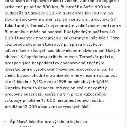
od veľkých európskych miest: Viedeň, Záhreb a Skopije sú
vzdialené približne 500 km, Bukurešť a Sofia 600 km,
Budapešť a Sarajevo 300 km a Belehrad len 150 km. So
štyrmi špičkovými univerzitnými centrami a viac ako 37
fakultami je Temešvár významným vzdelávacím centrom v
Rumunsku a môže sa pochváliť úctyhodným počtom 40
000 študentov z verejných aj súkromných inštitúcií. Táto
rôznorodá skupina študentov prispieva k výchove
odborníkov z rôznych sociálno-ekonomických a politických
oblastí. K úspešnému príbehu mesta Temešvár patrí aj
prosperujúce hospodárstvo podporované značnými
investíciami a vysokokvalifikovanou pracovnou silou. To
viedlo k pozoruhodnému zníženiu miery nezamestnanosti,
ktorá klesla z 9,4% v roku 1998 na pôsobivých 1,64%.
Napriek tomuto úspechu má región stále nevyužitý
pracovný potenciál, keďže na trh práce každoročne
vstupuje približne 15 000 nezamestnaných osôb a
približne 12 000 absolventov vysokých škôl.
Špičková lokalita pre výrobu a logistiku