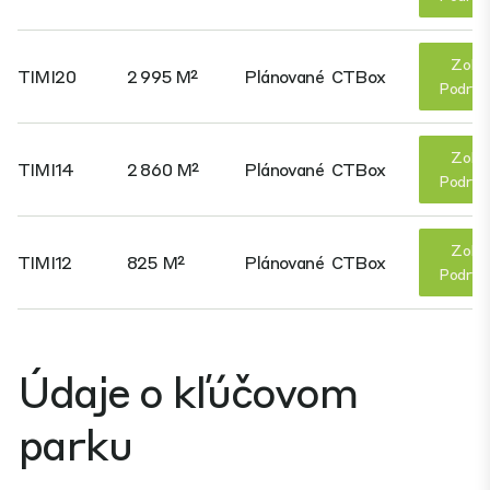
Zobr
TIMI20
2 995 M²
Plánované
CTBox
Podrob
Zobr
TIMI14
2 860 M²
Plánované
CTBox
Podrob
Zobr
TIMI12
825 M²
Plánované
CTBox
Podrob
Údaje o kľúčovom
parku