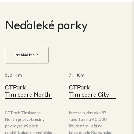
Neďaleké parky
Prehľad krajín
6,8 Km
7,1 Km
CTPark
CTPark
Timisoara North
Timisoara City
CTPark Timișoara
Mesto s viac ako 37
North je prvotriedny
fakultami a 40 000
priemyselný park
študentmi leží na
nachádzajúci sa neďaleko
juhozápade Rumunska,