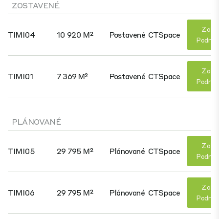
ZOSTAVENÉ
Zobr
TIMI04
10 920 M²
Postavené
CTSpace
Podrob
Zobr
TIMI01
7 369 M²
Postavené
CTSpace
Podrob
PLÁNOVANÉ
Zobr
TIMI05
29 795 M²
Plánované
CTSpace
Podrob
Zobr
TIMI06
29 795 M²
Plánované
CTSpace
Podrob