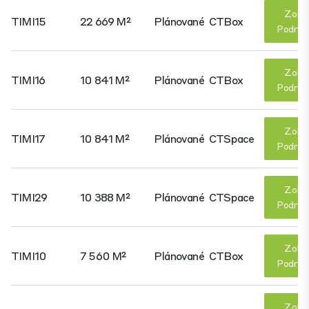
Zobr
TIMI15
22 669 M²
Plánované
CTBox
Podrob
Zobr
TIMI16
10 841 M²
Plánované
CTBox
Podrob
Zobr
TIMI17
10 841 M²
Plánované
CTSpace
Podrob
Zobr
TIMI29
10 388 M²
Plánované
CTSpace
Podrob
Zobr
TIMI10
7 560 M²
Plánované
CTBox
Podrob
Zobr