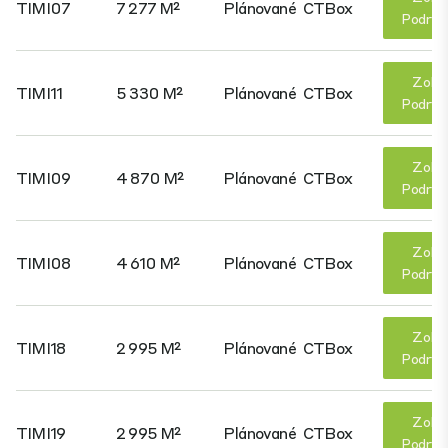
TIMI07
7 277 M²
Plánované
CTBox
Podrob
Zobr
TIMI11
5 330 M²
Plánované
CTBox
Podrob
Zobr
TIMI09
4 870 M²
Plánované
CTBox
Podrob
Zobr
TIMI08
4 610 M²
Plánované
CTBox
Podrob
Zobr
TIMI18
2 995 M²
Plánované
CTBox
Podrob
Zobr
TIMI19
2 995 M²
Plánované
CTBox
Podrob