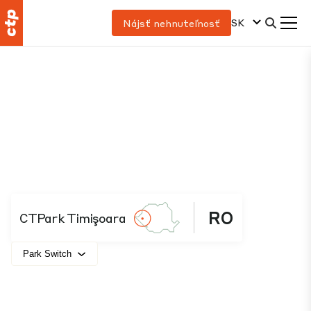
SK
Nájsť nehnuteľnosť
RO
CTPark Timişoara
Park Switch