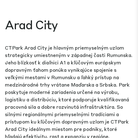
Arad City
CTPark Arad City je hlavným priemyselným uzlom
strategicky umiestneným v západnej časti Rumunska.
Jeho blízkosť k diaľnici A1 a kľúčovým európskym
dopravným ťahom ponúka vynikajúce spojenie s
veľkými mestami v Rumunsku a ľahký prístup na
medzinárodné trhy vrátane Maďarska a Srbska. Park
poskytuje moderné zariadenia určené na výrobu,
logistiku a distribúciu, ktoré podporuje kvalifikovaná
pracovná sila a dobre rozvinutá infraštruktúra. So
silnými regionálnymi priemyselnými tradíciami a
prístupom ku kľúčovým dopravným uzlom je CTPark
Arad City ideálnym miestom pre podniky, ktoré
hľadajú efektivitu, rast a expanziu v regióne.