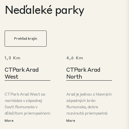
Neďaleké parky
Prehľad krajín
1,3 Km
4,6 Km
CTPark Arad
CTPark Arad
West
North
CTPark Arad West sa
Arad je jednou z hlavných
nachádza v západnej
západných brán
časti Rumunska v
Rumunska, dobre
dôležitom priemyselnom
rozvinutá priemyselná
centre a dopravnom uzle
destinácia s dobrou
More
More
v meste Arad. Park má
infraštruktúrou, ktorá