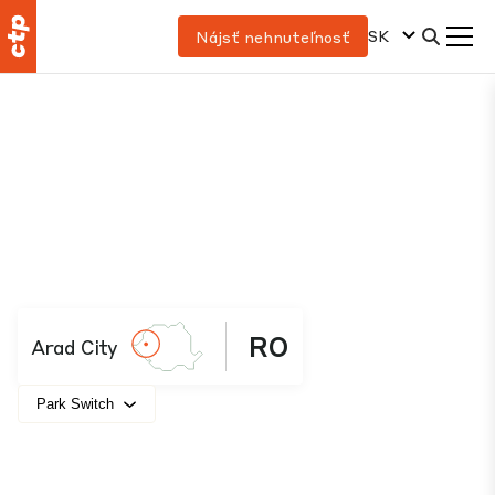
SK
Nájsť nehnuteľnosť
RO
Arad City
Park Switch