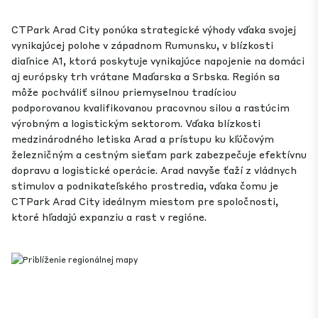
CTPark Arad City ponúka strategické výhody vďaka svojej
vynikajúcej polohe v západnom Rumunsku, v blízkosti
diaľnice A1, ktorá poskytuje vynikajúce napojenie na domáci
aj európsky trh vrátane Maďarska a Srbska. Región sa
môže pochváliť silnou priemyselnou tradíciou
podporovanou kvalifikovanou pracovnou silou a rastúcim
výrobným a logistickým sektorom. Vďaka blízkosti
medzinárodného letiska Arad a prístupu ku kľúčovým
železničným a cestným sieťam park zabezpečuje efektívnu
dopravu a logistické operácie. Arad navyše ťaží z vládnych
stimulov a podnikateľského prostredia, vďaka čomu je
CTPark Arad City ideálnym miestom pre spoločnosti,
ktoré hľadajú expanziu a rast v regióne.