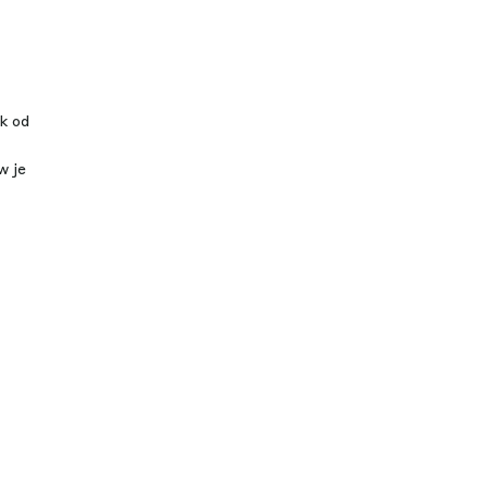
k od
w je