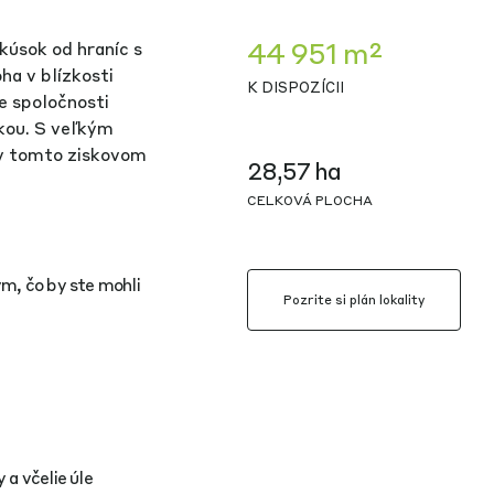
44 951 m²
kúsok od hraníc s
a v blízkosti
K DISPOZÍCII
e spoločnosti
ikou. S veľkým
v tomto ziskovom
28,57 ha
CELKOVÁ PLOCHA
m, čo by ste mohli
Pozrite si plán lokality
a včelie úle