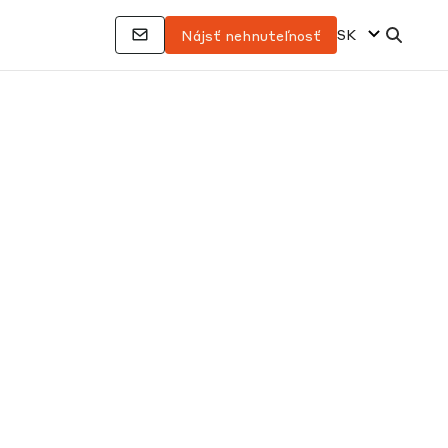
SK
Nájsť nehnuteľnosť