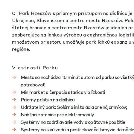
CTPark Rzeszów s priamym prístupom na diaľnicu je 
Ukrajinou, Slovenskom a centra mesta Rzeszów. Poloh
štátnej hranice a centra mesta Rzeszów je ideálna pr
zaoberajúce sa ľahkou výrobou a cezhraničnou logist
množstvom priestoru umožňuje park ľahkú expanziu 
regióne.
Vlastnosti Parku
Mesto sa nachádza 10 minút autom od parku so všetký
potrebovať
Minimarket a čerpacia stanica v blízkosti
Priamy prístup na diaľnicu
Udržateľný park: Solárna inštalácia pre nájomníkov;
Nabíjacie stanice pre elektromobily
Systémy na zadržiavanie vody a opätovné použitie
Systémy na sivú vodu a postrekovače; hmyzie domčeky 