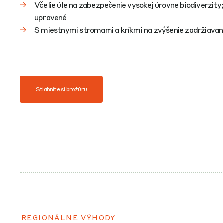
Včelie úle na zabezpečenie vysokej úrovne biodiverzity
upravené
S miestnymi stromami a kríkmi na zvýšenie zadržiavan
Stiahnite si brožúru
REGIONÁLNE VÝHODY