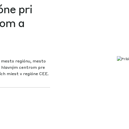
óne pri
kom a
e mesto regiónu, mesto
e hlavným centrom pre
ích miest v regióne CEE.