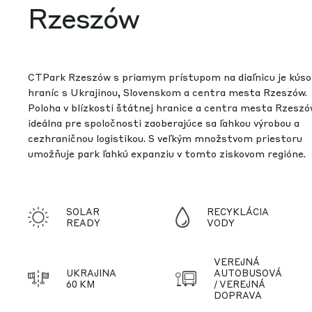
Rzeszów
CTPark Rzeszów s priamym prístupom na diaľnicu je kúso
hraníc s Ukrajinou, Slovenskom a centra mesta Rzeszów.
Poloha v blízkosti štátnej hranice a centra mesta Rzeszó
ideálna pre spoločnosti zaoberajúce sa ľahkou výrobou a
cezhraničnou logistikou. S veľkým množstvom priestoru
umožňuje park ľahkú expanziu v tomto ziskovom regióne.
SOLAR
RECYKLÁCIA
READY
VODY
VEREJNÁ
UKRAJINA
AUTOBUSOVÁ
60 KM
/ VEREJNÁ
DOPRAVA