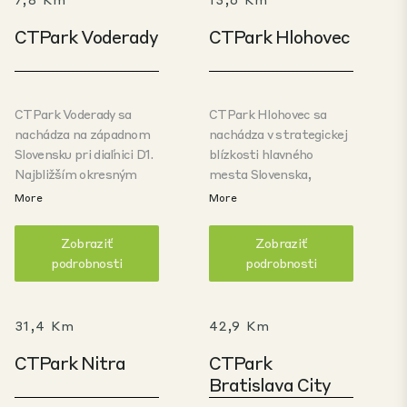
CTPark Voderady
CTPark Hlohovec
CTPark Voderady sa
CTPark Hlohovec sa
nachádza na západnom
nachádza v strategickej
Slovensku pri diaľnici D1.
blízkosti hlavného
Najbližším okresným
mesta Slovenska,
mestom je Trnava (10
Bratislavy, na výhodnom
More
More
km), hlavné mesto
mieste pri diaľnici E58.
Bratislava je vzdialené
Táto kľúčová cesta spája
Zobraziť
Zobraziť
približne 50 km. Ďalšou
Trnavu s Rakúskom a
podrobnosti
podrobnosti
výhodou parku je tesná
Maďarskom na západe,
blízkosť výrobných
ako aj s Českou
spoločností v oblasti,
republikou a Poľskom na
31,4 Km
42,9 Km
ako sú AUDIA Plastics
severe. Tento závod,
(Plastics), Samsung
prispôsobený na výrobu
CTPark Nitra
CTPark
Electronics
automobilových
Bratislava City
(elektronika) a Stellantis
komponentov, logistiku a