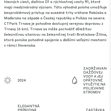
hlavných ciest, diaľnice D1 a rýchlostnej cesty R1, ktoré
majú medzinárodný význam. Táto výhodná poloha umožňuje
bezproblémový prístup na susedné trhy vrátane Rakúska a
Maďarska na západe a Českej republiky a Poľska na severe.
CTPark Trnava je pohodlne dostupný verejnou dopravou z
Trnavy (6 km). Trnava sa môže pochváliť dôležitou
železničnou stanicou na železničnej trati Bratislava-Žilina,
ktorá ponúka pohodlné spojenie s ďalšími veľkými mestami
v rámci Slovenska.
ZADRŽIAVANIE
DAŽĎOVEJ
VODY A JEJ
2024
OPÄTOVNÉ
VYUŽITIE NA
POLIEVANIE
STROMOV
ELEGANTNÁ
PRÍRODNÁ
ZASTÁVKA