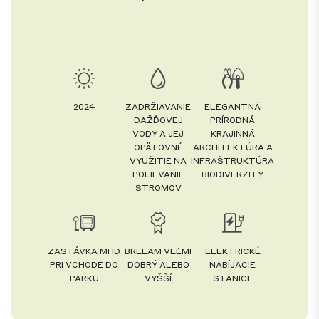
2024
ZADRŽIAVANIE
ELEGANTNÁ
DAŽĎOVEJ
PRÍRODNÁ
VODY A JEJ
KRAJINNÁ
OPÄTOVNÉ
ARCHITEKTÚRA A
VYUŽITIE NA
INFRAŠTRUKTÚRA
POLIEVANIE
BIODIVERZITY
STROMOV
ZASTÁVKA MHD
BREEAM VEĽMI
ELEKTRICKÉ
PRI VCHODE DO
DOBRÝ ALEBO
NABÍJACIE
PARKU
VYŠŠÍ
STANICE