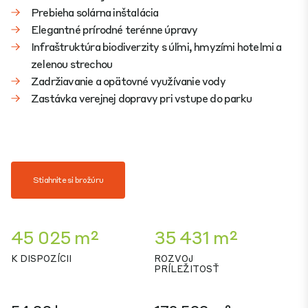
Prebieha solárna inštalácia
Elegantné prírodné terénne úpravy
Infraštruktúra biodiverzity s úľmi, hmyzími hotelmi a
zelenou strechou
Zadržiavanie a opätovné využívanie vody
Zastávka verejnej dopravy pri vstupe do parku
Stiahnite si brožúru
45 025 m²
35 431 m²
K DISPOZÍCII
ROZVOJ
PRÍLEŽITOSŤ