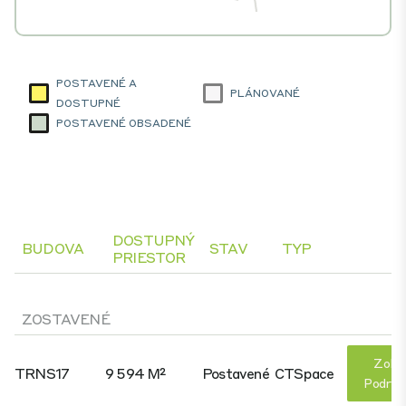
POSTAVENÉ A
PLÁNOVANÉ
DOSTUPNÉ
POSTAVENÉ OBSADENÉ
DOSTUPNÝ
BUDOVA
STAV
TYP
PRIESTOR
ZOSTAVENÉ
Zobr
TRNS17
9 594 M²
Postavené
CTSpace
Podrob