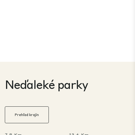
Neďaleké parky
Prehľad krajín
7,8 Km
13,6 Km