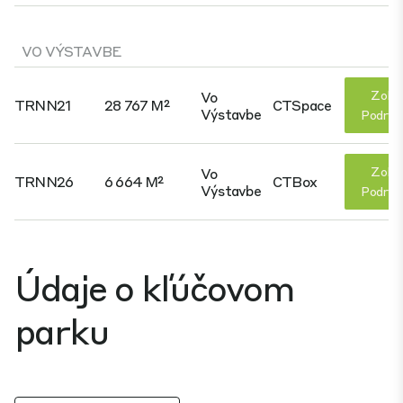
VO VÝSTAVBE
Zobr
Vo
TRNN21
28 767 M²
CTSpace
Výstavbe
Podrob
Zobr
Vo
TRNN26
6 664 M²
CTBox
Výstavbe
Podrob
Údaje o kľúčovom
parku