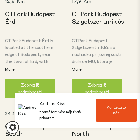
12,8 Km
17,9 Km
CTPark Budapest
CTPark Budapest
Érd
Szigetszentmiklós
CTPark Budapest Érd is
CTPark Budapest
located at the southern
Szigetszentmiklós sa
edge of Budapest, near
nachádza pri južnej časti
the town of Érd, with
diaľnice M0, ktorá je
direct access to the M6
obchvatom spájajúcim
More
More
motorway and excellent
oblasť s hlavnými
connectivity to the M0
tranzitnými trasami
Zobraziť
Zobraziť
ring road. Just 25 km
smerom na východ, juh a
podrobnosti
podrobnosti
from the city center,
západ Európy. Objekt sa
the park offers a prime
nachádza v blízkosti
Andras Kiss
Kontaktujte
location for logistics and
maďarského hlavného
"Pomôžem vám nájsť váš
24,1 Km
31,5 Km
nás
distribution. Developed
mesta, centrum
priestor"
on over 70 hectares of
Budapešti je v dosahu 20
CTPark Budapest
CTPark Budapest
land, the site will
km. Park je
South
North
feature nearly 190,000
najmodernejšou