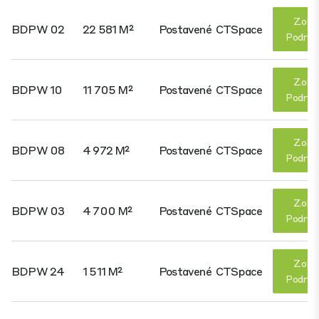
Zobr
BDPW 02
22 581 M²
Postavené
CTSpace
Podrob
Zobr
BDPW 10
11 705 M²
Postavené
CTSpace
Podrob
Zobr
BDPW 08
4 972 M²
Postavené
CTSpace
Podrob
Zobr
BDPW 03
4 700 M²
Postavené
CTSpace
Podrob
Zobr
BDPW 24
1 511 M²
Postavené
CTSpace
Podrob