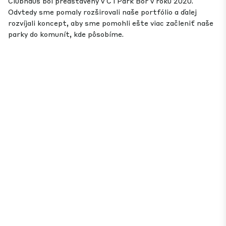
Clubhaus bol predstavený v CTPark Bor v roku 2020.
Odvtedy sme pomaly rozširovali naše portfólio a ďalej
rozvíjali koncept, aby sme pomohli ešte viac začleniť naše
parky do komunít, kde pôsobíme.