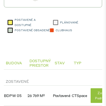
POSTAVENÉ A
PLÁNOVANÉ
DOSTUPNÉ
POSTAVENÉ OBSADENÉ
CLUBHAUS
DOSTUPNÝ
BUDOVA
STAV
TYP
PRIESTOR
ZOSTAVENÉ
Zobr
BDPW 05
26 769 M²
Postavené
CTSpace
Podrob