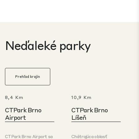
Neďaleké parky
Prehľad krajín
8,4 Km
10,9 Km
CTPark Brno
CTPark Brno
Airport
Líšeň
CTPark Brno Airport sa
Chátrajúca oblasť