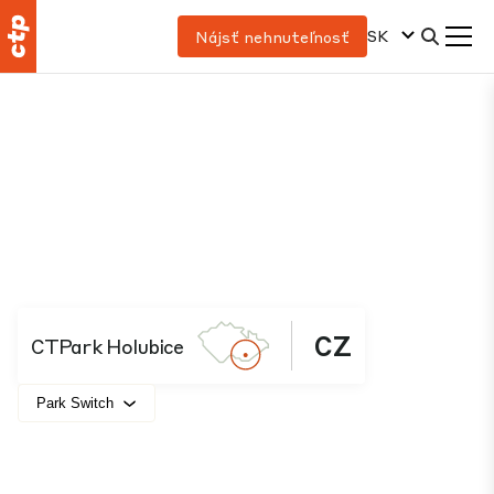
SK
Nájsť nehnuteľnosť
CZ
CTPark Holubice
Park Switch