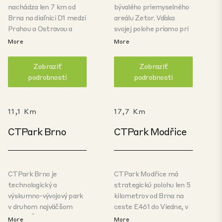
nachádza len 7 km od
bývalého priemyselného
Brna na diaľnici D1 medzi
areálu Zetor. Vďaka
Prahou a Ostravou a
svojej polohe priamo pri
ponúka vynikajúcu
obchvate Brna je park
More
More
dostupnosť na
ideálny pre ľahkú výrobu,
medzinárodné letisko v
maloobchod, výskum a
Zobraziť
Zobraziť
Brne a priamy
malú logistiku. Všetky
podrobnosti
podrobnosti
železničný prístup. Park
haly budú realizované
sa nachádza v nákladovo
v
Systém certifikácie
efektívnom, high-tech
novostavieb BREEAM
11,1 Km
17,7 Km
výrobnom a logistickom
Excellent
prinajmenšom
klastri s dostupnou
výborná. Súčasťou parku
CTPark Brno
CTPark Modřice
kvalifikovanou pracovnou
budú aj nabíjacie stanice
silou.
pre elektrické vozidlá. V
rámci parku,
solárna
energia
sa použije
CTPark Brno je
CTPark Modřice má
ako
sekundárny zdroj
technologický a
strategickú polohu len 5
elektrickej energie
na
výskumno-vývojový park
kilometrov od Brna na
účely pokrytia
v druhom najväčšom
ceste E461 do Viedne, v
energetických potrieb,
meste Českej republiky
blízkosti existujúcich
More
More