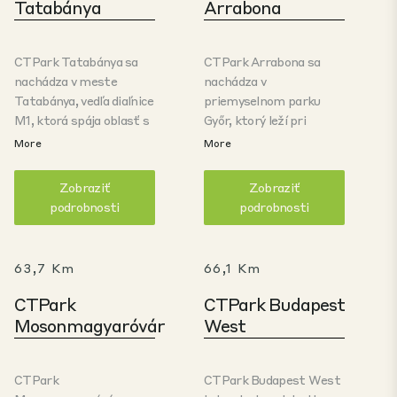
Tatabánya
Arrabona
CTPark Tatabánya sa
CTPark Arrabona sa
nachádza v meste
nachádza v
Tatabánya, vedľa diaľnice
priemyselnom parku
M1, ktorá spája oblasť s
Győr, ktorý leží pri
hlavnými tranzitnými
východnej bráne mesta,
More
More
trasami smerom do
priamo pri diaľnici M1,
východnej a západnej
medzi Budapešťou,
Zobraziť
Zobraziť
Európy. Objekt sa
Viedňou a Bratislavou.
podrobnosti
podrobnosti
nachádza v blízkosti
Hospodárstvo Győru
hlavného mesta
charakterizuje
Maďarska (60 km). Park
prítomnosť spoločnosti
63,7 Km
66,1 Km
je modernou investíciou
AUDI Hungary, ktorá má
na pozemku s rozlohou
veľký miestny závod na
CTPark
CTPark Budapest
18,3 ha so zastavanou
výrobu automobilových
Mosonmagyaróvár
West
plochou 82 000 m2 a
motorov. K úspechu
potenciálom rozvoja 22
spoločnosti AUDI
000 m2.
prispieva rozsiahla sieť
CTPark
CTPark Budapest West
miestnych dodávateľov