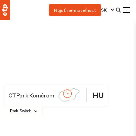
SK
Nájsť nehnuteľnosť
HU
CTPark Komárom
Park Switch