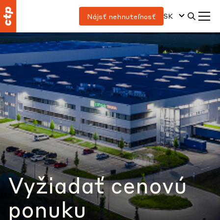
SK
Nájsť nehnuteľnosť
Vyžiadať cenovú
ponuku