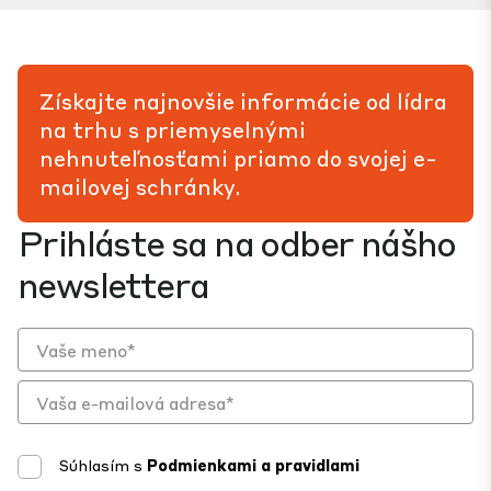
Získajte najnovšie informácie od lídra
na trhu s priemyselnými
nehnuteľnosťami priamo do svojej e-
mailovej schránky.
Prihláste sa na odber nášho
newslettera
Súhlasím s
Podmienkami a pravidlami