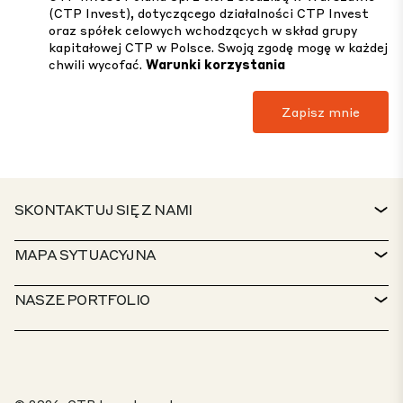
(CTP Invest), dotyczącego działalności CTP Invest
oraz spółek celowych wchodzących w skład grupy
kapitałowej CTP w Polsce. Swoją zgodę mogę w każdej
chwili wycofać.
Warunki korzystania
SKONTAKTUJ SIĘ Z NAMI
KONTAKT
MAPA SYTUACYJNA
BIURO OBSŁUGI KLIENTA
WYSZUKIWARKA NIERUCHOMOŚCI
NASZE PORTFOLIO
POLITYKI CTP
ZRÓWNOWAŻONY ROZWÓJ
PORTFOLIO USŁUG MIESZANYCH
KARIERA
CZYM SIĘ ZAJMUJEMY
NASZE ROZWIĄZANIA