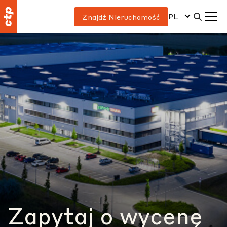
PL
Znajdź Nieruchomość
Zapytaj o wycenę