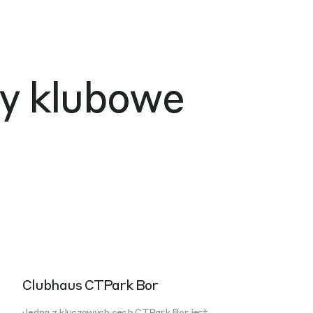
y klubowe
Clubhaus CTPark Bor
Jedną z kluczowych cech CTPark Bor jest