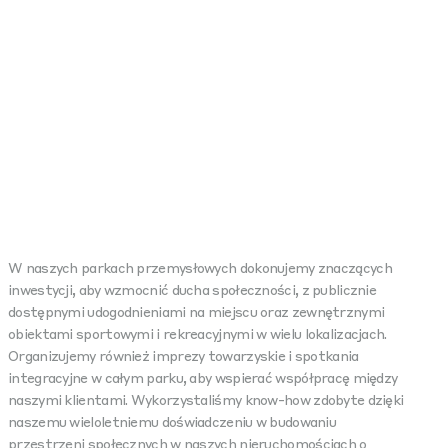
W naszych parkach przemysłowych dokonujemy znaczących
inwestycji, aby wzmocnić ducha społeczności, z publicznie
dostępnymi udogodnieniami na miejscu oraz zewnętrznymi
obiektami sportowymi i rekreacyjnymi w wielu lokalizacjach.
Organizujemy również imprezy towarzyskie i spotkania
integracyjne w całym parku, aby wspierać współpracę między
naszymi klientami. Wykorzystaliśmy know-how zdobyte dzięki
naszemu wieloletniemu doświadczeniu w budowaniu
przestrzeni społecznych w naszych nieruchomościach o