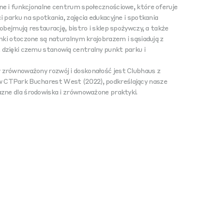
e i funkcjonalne centrum społecznościowe, które oferuje
 parku na spotkania, zajęcia edukacyjne i spotkania
obejmują restaurację, bistro i sklep spożywczy, a także
nki otoczone są naturalnym krajobrazem i sąsiadują z
dzięki czemu stanowią centralny punkt parku i
zrównoważony rozwój i doskonałość jest Clubhaus z
CTPark Bucharest West (2022), podkreślający nasze
zne dla środowiska i zrównoważone praktyki.