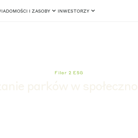
IADOMOŚCI I ZASOBY
INWESTORZY
Filar 2 ESG
anie parków w społeczno