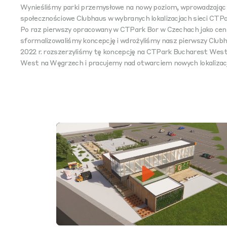
Wynieśliśmy parki przemysłowe na nowy poziom, wprowadzając 
społecznościowe Clubhaus w wybranych lokalizacjach sieci CTPa
Po raz pierwszy opracowany w CTPark Bor w Czechach jako cen
sformalizowaliśmy koncepcję i wdrożyliśmy nasz pierwszy Club
2022 r. rozszerzyliśmy tę koncepcję na CTPark Bucharest Wes
West na Węgrzech i pracujemy nad otwarciem nowych lokalizacji
Play
Mute
Setti