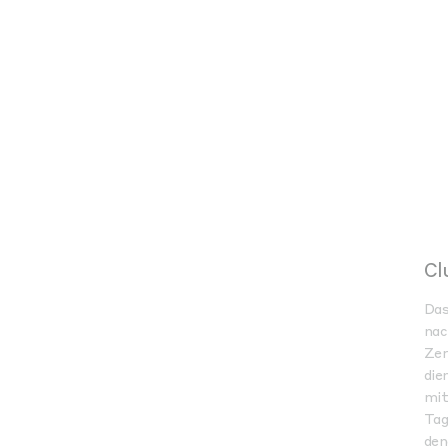
Cl
Das
nac
Zer
die
mit
Tag
den