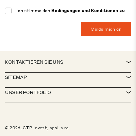
Ich stimme den
Bedingungen und Konditionen zu
KONTAKTIEREN SIE UNS
KONTAKT
SITEMAP
SERVICESCHALTER
IMMOBILIENSUCHE
UNSER PORTFOLIO
CTP-RICHTLINIEN
NACHHALTIGKEIT
MISCHGENUTZTES PORTFOLIO
KARRIERE
WAS TUN WIR
UNSERE LÖSUNGEN
WHISTLEBLOWER-PORTAL
© 2026, CTP Invest, spol. s ro.
ÜBER UNS
TOP 20 PARKS