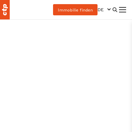
Zustimmung
DE
Immobilie finden
zur
Verarbeitung
von
personenbezo
Daten