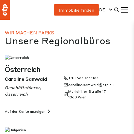
DE
Immobilie finden
WIR MACHEN PARKS
Unsere Regionalbüros
Österreich
Caroline Samwald
+43 664 1541164
caroline.samwald@ctp.eu
Geschäftsführer,
Mariahilfer Straße 17
Österreich
1060 Wien
Auf der Karte anzeigen