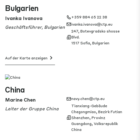
Bulgarien
Ivanka Ivanova
+359 884 65 22 38
ivanka.ivanova@ctp.eu
Geschäftsführer, Bulgarien
247, Botevgradsko shosse
Blvd.
1517 Sofia, Bulgarien
Auf der Karte anzeigen
China
Marine Chen
navy.chen@ctp.eu
Tianxiang-Gebäude
Leiter der Gruppe China
Chegongmiao, Bezirk Futian
Shenzhen, Provinz
Guangdong, Volksrepublik
China