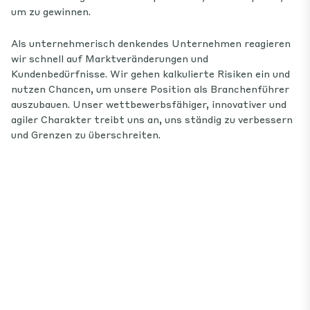
len
um zu gewinnen.
ge
un
Als unternehmerisch denkendes Unternehmen reagieren
wir schnell auf Marktveränderungen und
Wi
Kundenbedürfnisse. Wir gehen kalkulierte Risiken ein und
Ge
nutzen Chancen, um unsere Position als Branchenführer
un
auszubauen. Unser wettbewerbsfähiger, innovativer und
De
agiler Charakter treibt uns an, uns ständig zu verbessern
Ve
und Grenzen zu überschreiten.
Be
zu