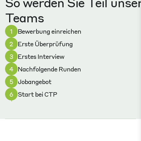
So werden Sie Teil unse
Teams
1
Bewerbung einreichen
2
Erste Überprüfung
3
Erstes Interview
4
Nachfolgende Runden
5
Jobangebot
6
Start bei CTP