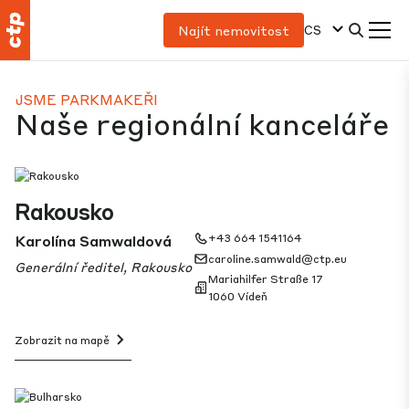
CS
Najít nemovitost
JSME PARKMAKEŘI
Naše regionální kanceláře
Rakousko
Karolína Samwaldová
+43 664 1541164
caroline.samwald@ctp.eu
Generální ředitel, Rakousko
Mariahilfer Straße 17
1060 Vídeň
Zobrazit na mapě