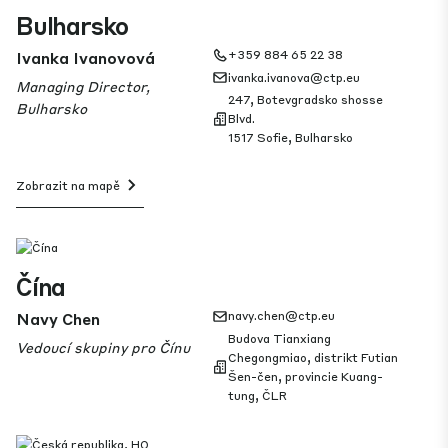
Bulharsko
Ivanka Ivanovová
+359 884 65 22 38
ivanka.ivanova@ctp.eu
Managing Director,
247, Botevgradsko shosse
Bulharsko
Blvd.
1517 Sofie, Bulharsko
Zobrazit na mapě
Čína
Navy Chen
navy.chen@ctp.eu
Budova Tianxiang
Vedoucí skupiny pro Čínu
Chegongmiao, distrikt Futian
Šen-čen, provincie Kuang-
tung, ČLR