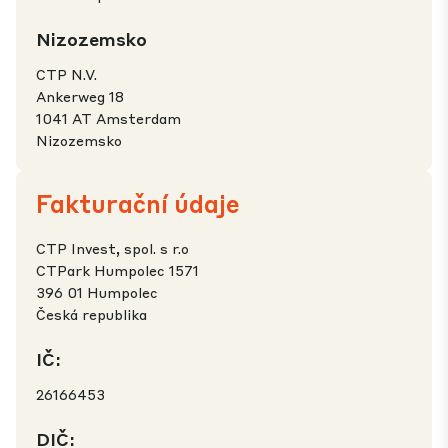
Nizozemsko
CTP N.V.
Ankerweg 18
1041 AT Amsterdam
Nizozemsko
Fakturační údaje
CTP Invest, spol. s r.o
CTPark Humpolec 1571
396 01 Humpolec
Česká republika
IČ:
26166453
DIČ: