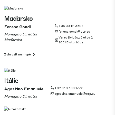
Maďarsko
Ferenc Gondi
+36 30 111 6504
ferenc.gondi@ctp.eu
Managing Director
Verebély László utca 2.
Maďarsko
2051 Biatorbágy
Zobrazit na mapě
Itálie
Agostino Emanuele
+39 340 400 1772
agostino.emanuele@ctp.eu
Managing Director