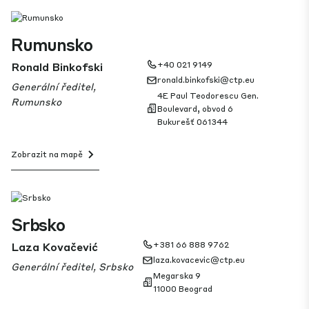
Rumunsko
Ronald Binkofski
+40 021 9149
ronald.binkofski@ctp.eu
Generální ředitel,
4E Paul Teodorescu Gen.
Rumunsko
Boulevard, obvod 6
Bukurešť 061344
Zobrazit na mapě
Srbsko
Laza Kovačević
+381 66 888 9762
laza.kovacevic@ctp.eu
Generální ředitel, Srbsko
Megarska 9
11000 Beograd