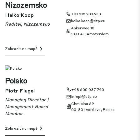
Nizozemsko
Heiko Koop
+31 615 204633
heiko.koop@ctp.eu
Ředitel, Nizozemsko
Ankerweg 18
1041 AT Amsterdam
Zobrazit na mapě
Polsko
Piotr Flugel
+48 600 037 740
infopl@ctp.eu
Managing Director |
Chmielna 69
Management Board
00-801 Varšava, Polsko
Member
Zobrazit na mapě