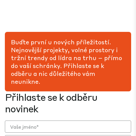
Buďte první u nových příležitostí.
Nejnovější projekty, volné prostory i
tržní trendy od lídra na trhu – přímo
do vaší schránky. Přihlaste se k
odběru a nic důležitého vám
neunikne.
Přihlaste se k odběru
novinek