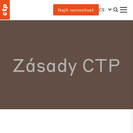
CS
Najít nemovitost
Zásady CTP