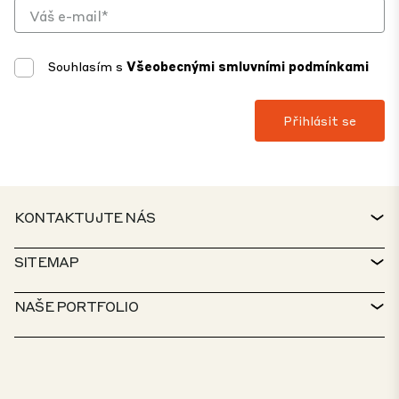
Souhlasím s
Všeobecnými smluvními podmínkami
KONTAKTUJTE NÁS
KONTAKT
SITEMAP
TECHNICKÁ PODPORA
VYHLEDÁVAČ NEMOVITOSTÍ
NAŠE PORTFOLIO
ZÁSADY CTP
UDRŽITELNOST
PORTFOLIO PRO VÍCEÚČELOVÉ VYUŽITÍ
KARIÉRA
CO DĚLÁME
NAŠE ŘEŠENÍ