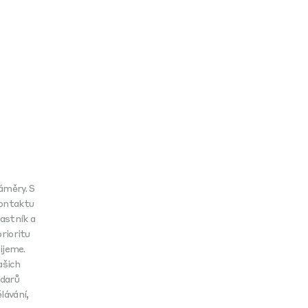
záměry. S
kontaktu
lastník a
rioritu
ijeme.
ašich
 darů
lávání,