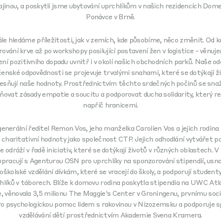
jinou, a poskytli jsme ubytování uprchlíkům v našich rezidencích Dom
Ponávce v Brně.
le hledáme příležitosti, jak v zemích, kde působíme, něco změnit. Od 
rování krve až po workshopy posilující postavení žen v logistice - věnuj
ení pozitivního dopadu uvnitř i v okolí našich obchodních parků. Naše o
čenské odpovědnosti se projevuje trvalými snahami, které se dotýkají ži
lesňují naše hodnoty. Prostřednictvím těchto srdečných počinů se sna
ňovat zásady empatie a soucitu a podporovat ducha solidarity, který r
napříč hranicemi.
enerální ředitel Remon Vos, jeho manželka Carolien Vos a jejich rodina s
 charitativní hodnoty jako společnost CTP. Jejich odhodlání vytvářet po
e odráží v řadě iniciativ, které se dotýkají životů v různých oblastech. 
upracují s Agenturou OSN pro uprchlíky na sponzorování stipendií, usna
oškolské vzdělání dívkám, které se vracejí do školy, a podporují studenty
hlíků v táborech. Blíže k domovu rodina poskytla stipendia na UWC Atl
e, věnovala 3,5 milionu The Maggie's Center v Groningenu, prvnímu soc
ro
psychologickou pomoc lidem s rakovinou v
Nizozemsku a podporuje s
vzdělávání dětí prostřednictvím Akademie Svena Kramera.