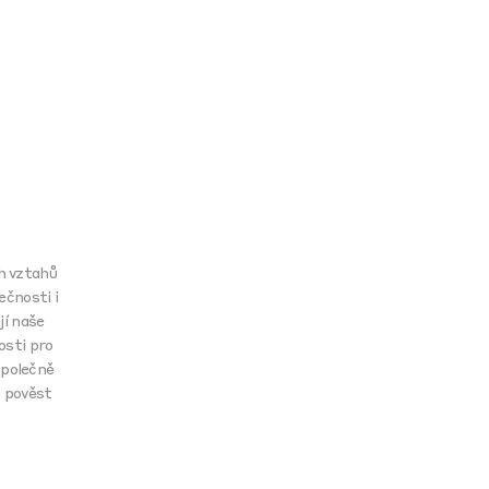
h vztahů
ečnosti i
jí naše
osti pro
 společně
u pověst