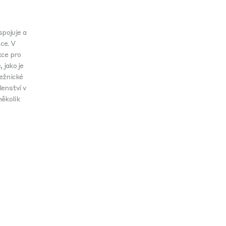
spojuje a
ce. V
kce pro
 jako je
ežnické
enství v
ěkolik