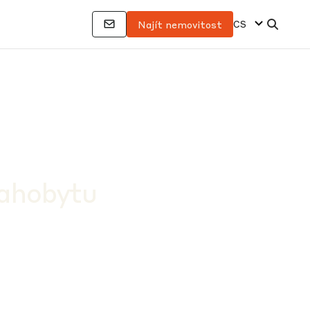
CS
Najít nemovitost
lahobytu