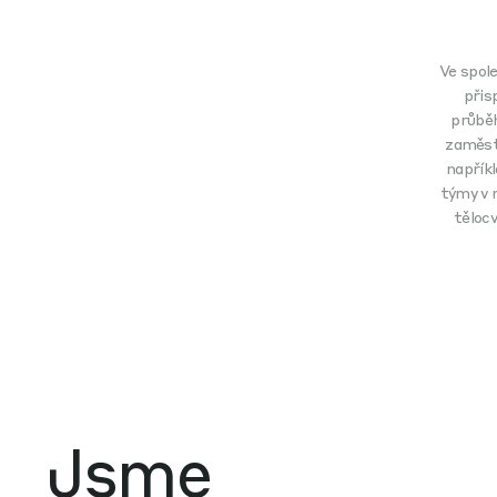
Ve spole
přis
průběh
zaměstn
napřík
týmy v 
těloc
Jsme