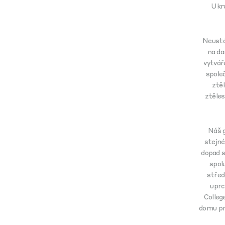
Ukra
Neustá
na da
vytvář
spole
ztě
ztěles
Náš g
stejné
dopad s
spol
střed
uprc
Colleg
domu p