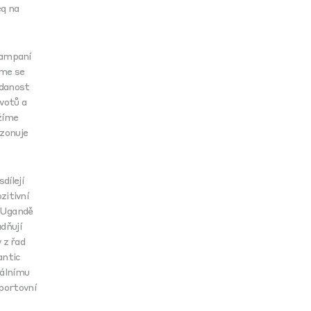
eq na
kampaní
eme se
ddanost
votů a
žíme
ezonuje
dílejí
zitivní
V Ugandě
dňují
 z řad
antic
iálnímu
portovní