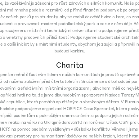
, že vzdělávání je zásadní pro růst zdravých a silných komunit. Naše 
vání má mnoho podob a rozměrů, od přímé finanční podpory až po organ
ěv našich parků pro studenty, aby se mohli dozvědět více o tom, co z
udovat a provozovat moderní podnikatelský park a co se v něm děje. B
upracujeme s místními technickými univerzitami a podporujeme před
í a veletrhy pracovních příležitostí. Podporujeme studentské archite
 a další iniciativy s místními studenty, abychom je zaujali a připravili n
budoucí kariéru.
Charita
peníze méně šťastným lidem v našich komunitách je prostě správné 
už od našeho založení před čtvrtstoletím. Snažíme se o dlouhodobé par
ovanými a efektivními místními organizacemi, abychom měli co největš
apříklad hrdí na to, že jsme dlouhodobým sponzorem Nadace Terezy M
ké republice, která pomáhá opuštěným a ohroženým dětem. V Rumu
uhodobě podporujeme organizaci HOSPICE Casa Sperantei, která posky
vní péči pacientům s pokročilým onemocněním a podporu jejich rodinám
e v reakci na válku na Ukrajině darovali 10 milionů eur Úřadu OSN pro 
CR) na pomoc osobám vysídleným v důsledku konfliktu. Věnovali jsme
adovací prostory pro humanitární dodávky na našich trzích, které hrani