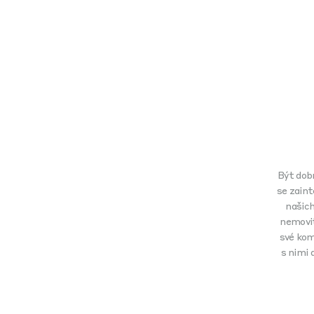
Být dob
se zaint
našich
nemovit
své komu
s nimi 