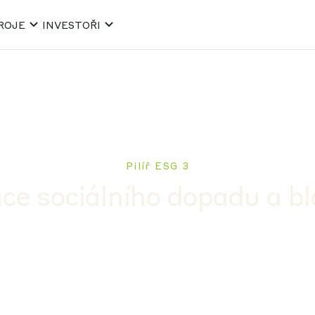
ROJE
INVESTOŘI
Pilíř ESG 3
ce sociálního dopadu a b