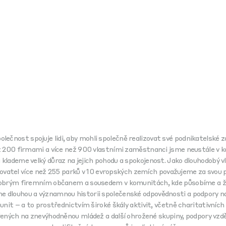
lečnost spojuje lidi, aby mohli společně realizovat své podnikatelské 
ž 200 firmami a více než 900 vlastními zaměstnanci jsme neustále v 
a klademe velký důraz na jejich pohodu a spokojenost. Jako dlouhodobý v
ovatel více než 255 parků v 10 evropských zemích považujeme za svou p
obrým firemním občanem a sousedem v komunitách, kde působíme a ž
 dlouhou a významnou historii společenské odpovědnosti a podpory n
nit – a to prostřednictvím široké škály aktivit, včetně charitativních
ných na znevýhodněnou mládež a další ohrožené skupiny, podpory vzdě