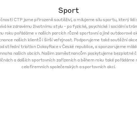
Sport
čnosti CTP jsme přirozeně soutěživí, a milujeme sílu sportu, který lidi 
pívá ke zdravému životnímu stylu - po fyzické, psychické i sociální strán
u roku pořádáme v našich parcích různé sportovní a jiné outdoorové a
ance našich klientů i širší veřejnost. Podporujeme také soutěžní akce,
lad střední triatlon DoksyRace v České republice, a sponzorujeme mlád
mnoha našich obcích. Našim zaměstnancům poskytujeme bezplatné čl
vičnách a dalších sportovních zařízeních a během roku také pořádáme n
celofiremních společenských a sportovních akcí.