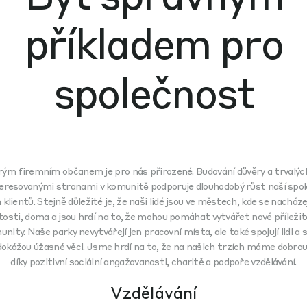
příkladem pro
společnost
rým firemním občanem je pro nás přirozené. Budování důvěry a trvalýc
eresovanými stranami v komunitě podporuje dlouhodobý růst naší spol
 klientů. Stejně důležité je, že naši lidé jsou ve městech, kde se nacháze
osti, doma a jsou hrdí na to, že mohou pomáhat vytvářet nové příležit
nity. Naše parky nevytvářejí jen pracovní místa, ale také spojují lidi a
dokážou úžasné věci. Jsme hrdí na to, že na našich trzích máme dobro
díky pozitivní sociální angažovanosti, charitě a podpoře vzdělávání.
Vzdělávání