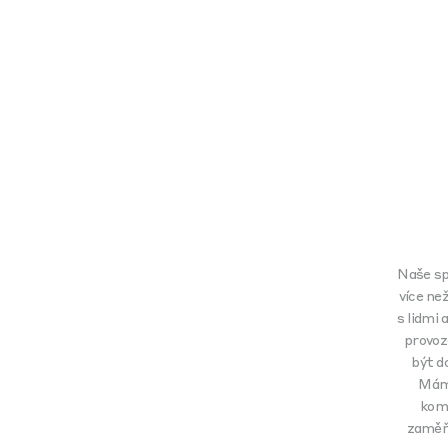
Naše spo
více ne
s lidmi 
provoz
být d
Máme
komu
zaměře