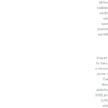
Věříme
vzdělá
návšt
vyb
spol
znalost
soutěže
Vracet 
to tak 
s renom
Jsme n
Čes
dlo
paliati
2022 jsm
(UNH
skl