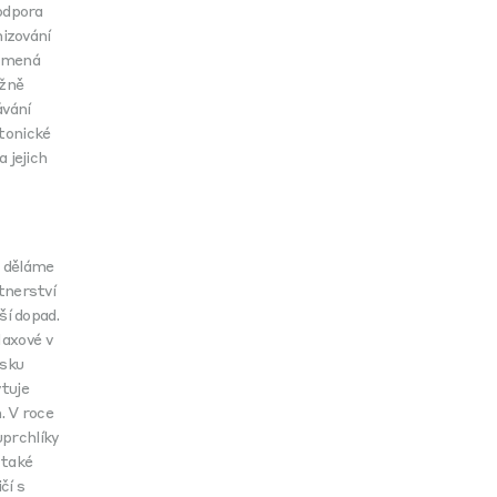
podpora
izování
namená
ěžně
ávání
ktonické
a jejich
a děláme
tnerství
í dopad.
axové v
nsku
tuje
. V roce
uprchlíky
 také
čí s