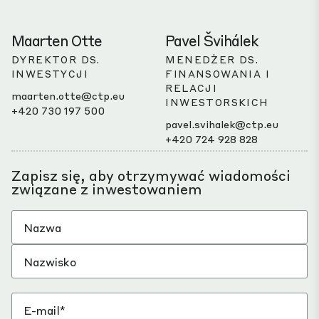
Maarten Otte
Pavel Švihálek
DYREKTOR DS.
MENEDŻER DS.
INWESTYCJI
FINANSOWANIA I
RELACJI
maarten.otte@ctp.eu
INWESTORSKICH
+420 730 197 500
pavel.svihalek@ctp.eu
+420 724 928 828
Zapisz się, aby otrzymywać wiadomości
związane z inwestowaniem