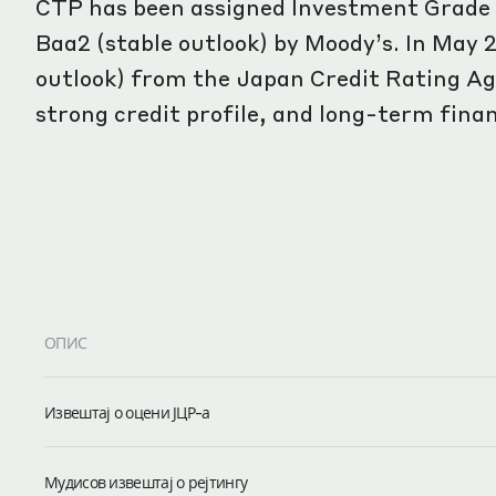
CTP has been assigned Investment Grade r
Baa2 (stable outlook) by Moody’s. In May 
outlook) from the Japan Credit Rating Ag
strong credit profile, and long-term fina
ОПИС
Извештај о оцени ЈЦР-а
Мудисов извештај о рејтингу