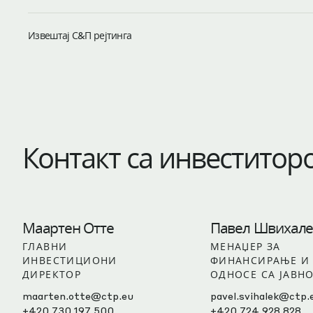
Извештај С&П рејтинга
Контакт са инвеститор
Маартен Отте
Павел Швихале
ГЛАВНИ
МЕНАЏЕР ЗА
ИНВЕСТИЦИОНИ
ФИНАНСИРАЊЕ И
ДИРЕКТОР
ОДНОСЕ СА ЈАВН
maarten.otte@ctp.eu
pavel.svihalek@ctp.
+420 730 197 500
+420 724 928 828