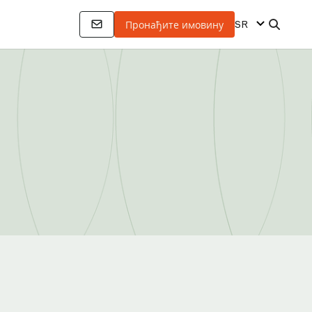
SR
Пронађите имовину