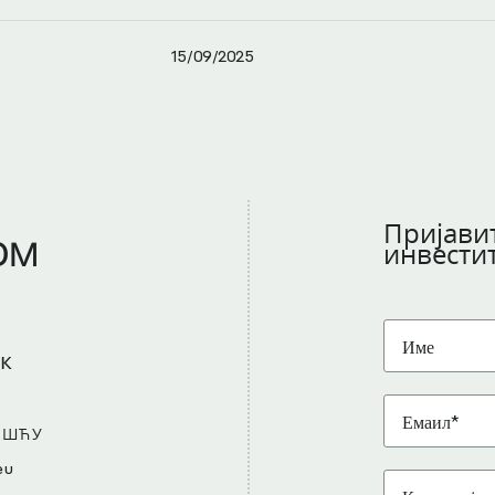
15/09/2025
Пријавит
ом
инвести
к
ОШЋУ
eu