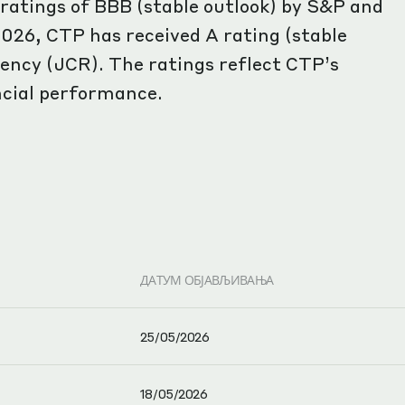
atings of BBB (stable outlook) by S&P and
2026, CTP has received A rating (stable
ency (JCR). The ratings reflect CTP’s
ncial performance.
ДАТУМ ОБЈАВЉИВАЊА
25/05/2026
18/05/2026