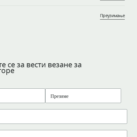
Преузимање
е се за вести везане за
торе