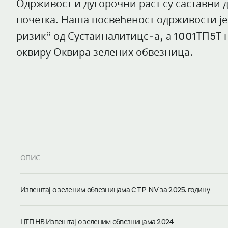
Одрживост и дугорочни раст су саставни д
почетка. Наша посвећеност одрживости 
ризик“ од Сустаиналитицс-а, а 1001ТП5Т 
оквиру Оквира зелених обвезница.
ОПИС
Извештај о зеленим обвезницама CTP NV за 2025. годину
ЦТП НВ Извештај о зеленим обвезницама 2024