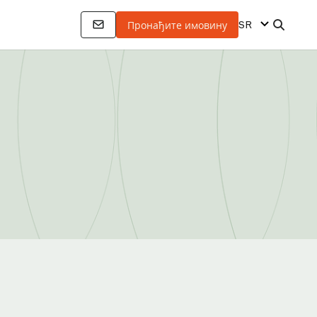
SR
Пронађите имовину