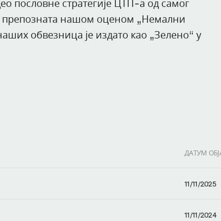
ео пословне стратегије ЦТП-а од самог
је препозната нашом оценом „Немални
наших обвезница је издато као „Зелено“ у
ДАТУМ ОБ
11/11/2025
11/11/2024