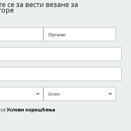
е се за вести везане за
торе
 се
Услови коришћења