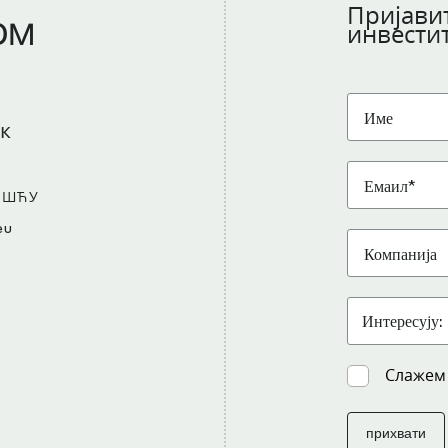
Пријавит
ом
инвести
к
ОШЋУ
eu
Слажем
прихвати