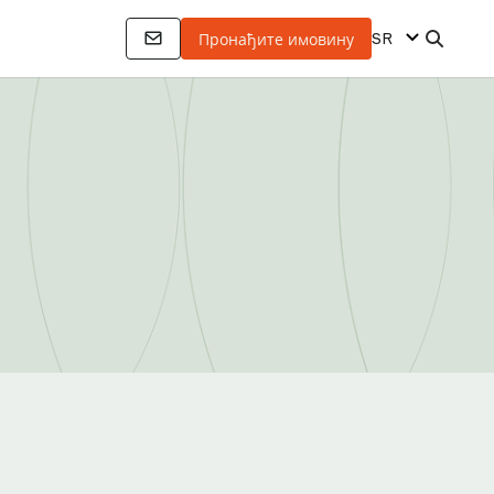
SR
Пронађите имовину