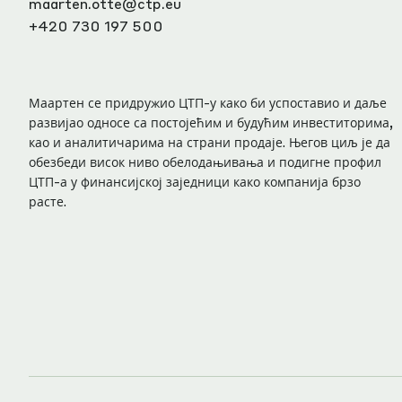
maarten.otte@ctp.eu
+420 730 197 500
Маартен се придружио ЦТП-у како би успоставио и даље
развијао односе са постојећим и будућим инвеститорима,
као и аналитичарима на страни продаје. Његов циљ је да
обезбеди висок ниво обелодањивања и подигне профил
ЦТП-а у финансијској заједници како компанија брзо
расте.