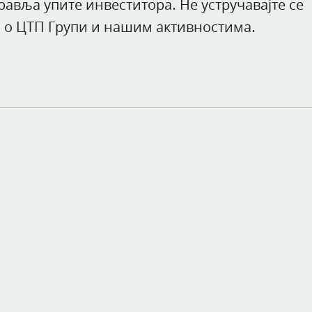
авља упите инвеститора. Не устручавајте се
а о ЦТП Групи и нашим активностима.