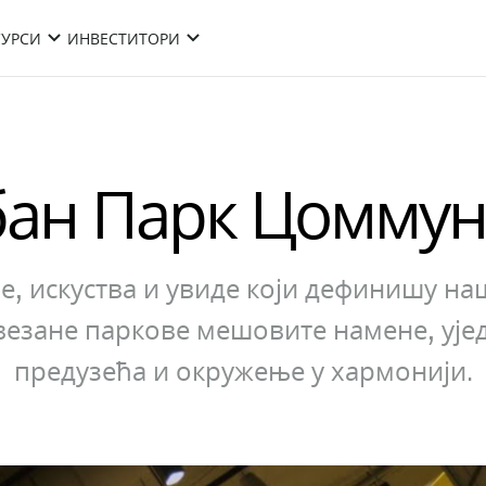
СУРСИ
ИНВЕСТИТОРИ
бан Парк Цоммун
е, искуства и увиде који дефинишу н
езане паркове мешовите намене, ује
предузећа и окружење у хармонији.