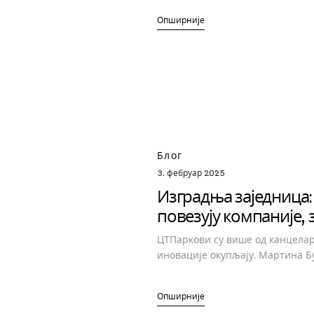
Опширније
Блог
3. фебруар 2025
Изградња заједница:
повезују компаније,
ЦТПаркови су више од канцелари
иновације окупљају. Мартина Б
Опширније