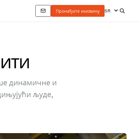
SR
Пронађите имовину
ити
аше динамичне и
дињујући људе,