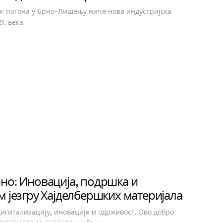
г погона у Брно-Лишењу ниче нова индустријска
1. века.
но: Иновација, подршка и
м језгру Хајделбершких материјала
игитализацију, иновације и одрживост. Ово добро