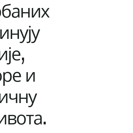
рбаних
инују
је,
ре и
мичну
ивота.