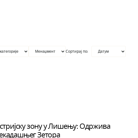
Сортирај по:
тријску зону у Лишењу: Одржива
некадашњег Зетора