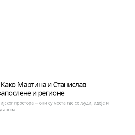
 Како Мартина и Станислав
 запослене и регионе
јског простора – они су места где се људи, идеје и
угарова,