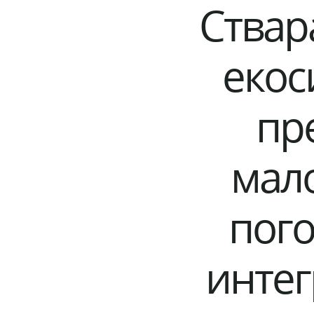
Ствар
екос
пр
мал
пого
интег