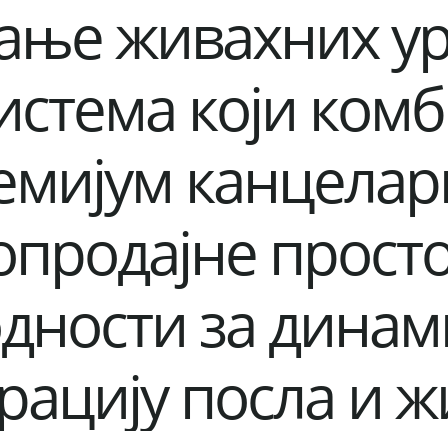
ање живахних у
истема који комб
емијум канцелари
опродајне просто
дности за дина
рацију посла и ж