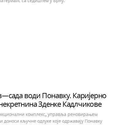
атериалс са седиштем у Брну.
в—сада води Понавку. Каријерно
некретнина Зденке Кадлчикове
нкционални комплекс, управља реновирањем
 доноси кључне одлуке које одржавају Понавку