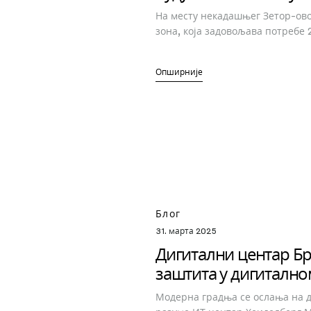
На месту некадашњег Зетор-ово
зона, која задовољава потребе 2
Опширније
Блог
31. марта 2025
Дигитални центар Бр
заштита у дигитално
Модерна градња се ослања на д