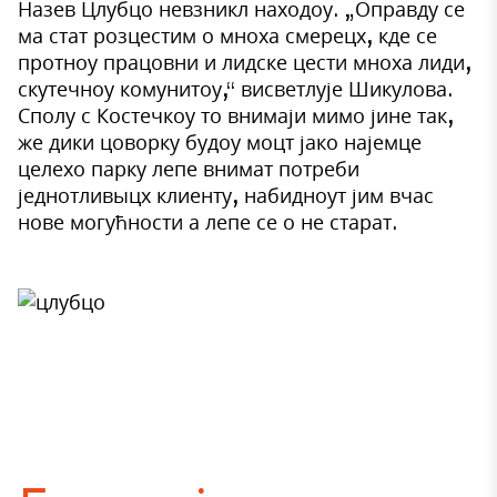
Назев Цлубцо невзникл находоу. „Оправду се
ма стат розцестим о мноха смерецх, кде се
протноу працовни и лидске цести мноха лиди,
скутечноу комунитоу,“ висветлује Шикулова.
Сполу с Костечкоу то внимаји мимо јине так,
же дики цоворку будоу моцт јако најемце
целехо парку лепе внимат потреби
једнотливыцх клиенту, набидноут јим вчас
нове могућности а лепе се о не старат.