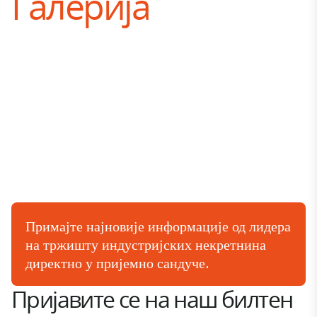
Галерија
Примајте најновије информације од лидера
на тржишту индустријских некретнина
директно у пријемно сандуче.
Пријавите се на наш билтен