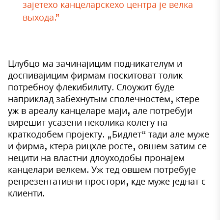
зајетехо канцеларскехо центра је велка
выхода.”
Цлубцо ма зачинајицим подникателум и
доспивајицим фирмам поскитоват толик
потребноу флекибилиту. Слоужит буде
наприклад забехнутым сполечностем, ктере
уж в ареалу канцеларе маји, але потребуји
вирешит усазени неколика колегу на
краткодобем пројекту. „Бидлет“ тади але муже
и фирма, ктера рицхле росте, овшем затим се
нецити на властни длоуходобы пронајем
канцелари велкем. Уж тед овшем потребује
репрезентативни простори, кде муже једнат с
клиенти.