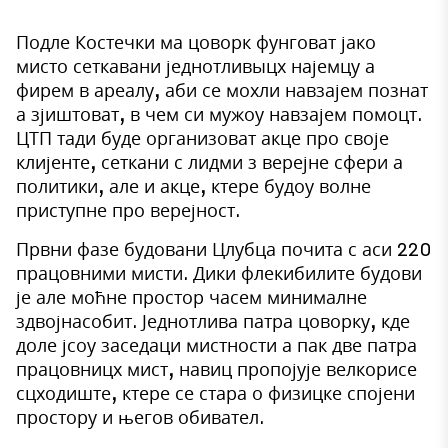
Подле Костечки ма цоворк фунговат јако
мисто сеткавани једнотливыцх најемцу а
фирем в ареалу, аби се мохли навзајем познат
а зјиштоват, в чем си мужоу навзајем помоцт.
ЦТП тади буде организоват акце про своје
клијенте, сеткани с лидми з верејне сфери а
политики, але и акце, ктере будоу волне
приступне про верејност.
Првни фазе будовани Цлубца почита с аси 220
працовними мисти. Дики флекибилите будови
је але моћне простор часем минималне
здвојнасобит. Једнотлива патра цоворку, кде
доле јсоу заседаци мистности а пак две патра
працовницх мист, навиц пропојује велкорисе
сцходиште, ктере се стара о физицке спојени
простору и његов обивател.