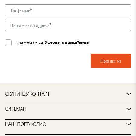
слажем се са
Услови коришћења
СТУПИТЕ У КОНТАКТ
КОНТАКТ
СИТЕМАП
СЕРВИСНИ СТО
ПРОПЕРТИ ФИНДЕР
НАШ ПОРТФОЛИО
ЦТП ПОЛИТИКЕ
ОДРЖИВОСТ