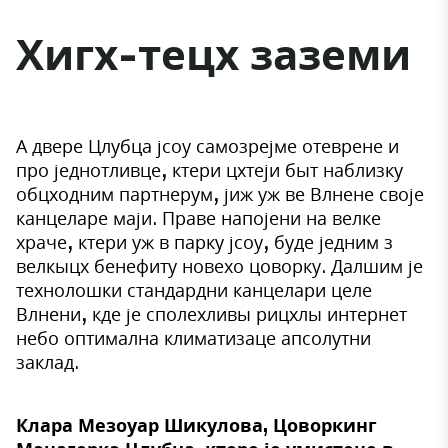
Хигх-тецх заземи
А двере Цлубца јсоу самозрејме отеврене и
про једнотливце, ктери цхтеји быт наблизку
обцходним партнерум, јиж уж ве Влнене своје
канцеларе маји. Праве напојени на велке
храче, ктери уж в парку јсоу, буде једним з
велкыцх бенефиту новехо цоворку. Далшим је
технолошки стандардни канцелари целе
Влнени, кде је сполехливы рицхлы интернет
небо оптимална климатизаце апсолутни
заклад.
Клара Мезоуар Шикулова, Цоворкинг