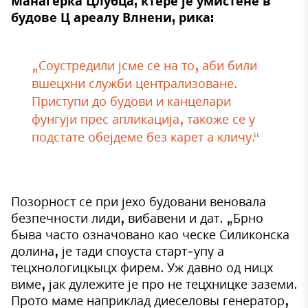
Манагерка Цлубца, ктере је умистене в
будове Ц ареалу Влнени, рика:
„Соустредили јсме се на то, аби били
вшецхни служби централизоване.
Приступи до будови и канцелари
фунгуји прес апликација, такоже се у
подстате обејдеме без карет а кличу.“
Позорност се при јехо будовани веновала
безпечности лиди, вибавени и дат. „Брно
быва часто означовано као ческе Силиконска
долина, је тади споуста старт-упу а
тецхнологицкыцх фирем. Уж давно од ницх
виме, јак дулежите је про не тецхницке заземи.
Прото маме наприклад диеселовы генератор,