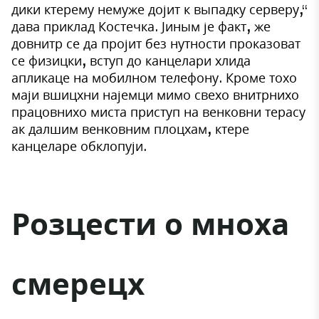
дики ктерему немуже дојит к выпадку серверу,“
дава приклад Костечка. Јиным је факт, же
довнитр се да пројит без нутности проказоват
се физицки, вступ до канцелари хлида
апликаце на мобилном телефону. Кроме тохо
маји вшицхни најемци мимо свехо внитрнихо
працовнихо миста приступ на венковни терасу
ак далшим венковним плоцхам, ктере
канцеларе обклопуји.
Розцести о мноха
смерецх