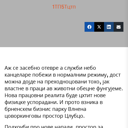
1ТП5Тцтп
Аж се засебно отевре а служби небо
канцеларе побежи в нормалним режиму, дост
можна дојде на преходноцовани тохо, јак
властне в праци ав животни обецне фунгујеме.
Нова працовни реалита буде цхтит нове
физицке успорадани. И прото взника в
брненскем бизнис парку Влнена
цоворкинговы простор Цлубцо.
Подхоуби про нове напади, простор за