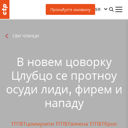
SR
Пронађите имовину
СВИ ЧЛАНЦИ
В новем цоворку
Цлубцо се протноу
осуди лиди, фирем и
нападу
1ТП5Тцоммунити
1ТП5Твлнена
1ТП5Тбрно