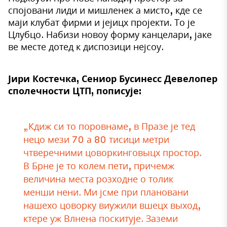
спојовани лиди и мишленек а мисто, кде се
маји клубат фирми и јејицх пројекти. То је
Цлубцо. Набизи новоу форму канцелари, јаке
ве месте дотед к диспозици нејсоу.
Јири Костечка, Сениор Бусинесс Девелопер
сполечности ЦТП, пописује:
„Кдиж си то поровнаме, в Празе је тед
нецо мези 70 а 80 тисици метри
чтверечними цоворкинговыцх простор.
В Брне је то колем пети, причемж
величина места розходне о толик
менши нени. Ми јсме при плановани
нашехо цоворку виужили вшецх выход,
ктере уж Влнена поскитује. Заземи