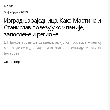
Блог
3. фебруар 2025
Изградња заједница: Како Мартина и
Станислав повезују компаније,
запослене и регионе
ЦТПаркови су више од канцеларијског простора – они су
места где се људи, идеје и иновације окупљају. Мартина
Бугарова,
Опширније