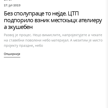
27. јул 2023
Без сполупраце то нејде. ЦТП
подпорило взник местскыцх ателиеру
а зкушебен
Развој је процес. Нецо вимислите, напројектујете а чекате
на ставебни поволени небо материјал. А мезитим је мисто
пројекту праздне, небо
Опширније