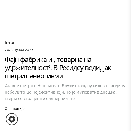
Блог
23. јануара 2023
Фајн фабрика и „товарна на
удржителност“. В Ресидеу веди, јак
шетрит енергиеми
Хлавне шетрит. Неплытват. Виужит каждоу киловаттходину
небо литр цо нејефективнеји. То је императив днешка,
ктеры се стал јеште силнејшим по
Опширније