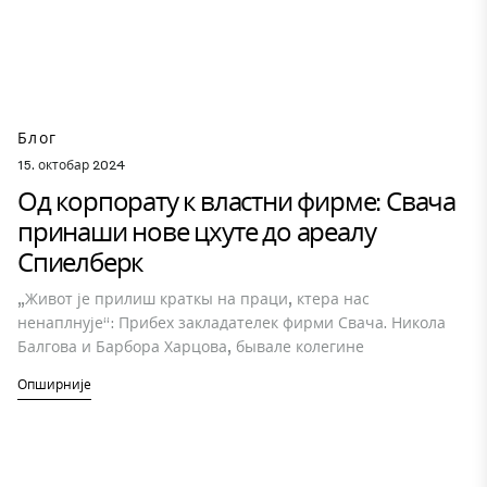
Блог
15. октобар 2024
Од корпорату к властни фирме: Свача
принаши нове цхуте до ареалу
Спиелберк
„Живот је прилиш краткы на праци, ктера нас
ненаплнује“: Прибех закладателек фирми Свача. Никола
Балгова и Барбора Харцова, бывале колегине
Опширније