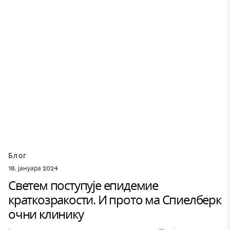
Блог
18. јануара 2024
Светем поступује епидемие
краткозракости. И прото ма Спиелберк
очни клинику