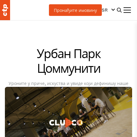
SR
Пронађите имовину
Урбан Парк
Цоммунити
Уроните у приче, искуства и увиде који дефинишу наше
динамичне и међусобно повезане паркове мешовите
намене, уједињујући људе, предузећа и окружење у
хармонији.
Play