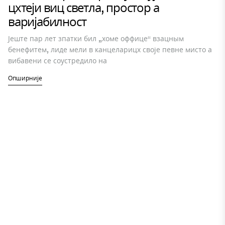
цхтеји виц светла, простор а
варијабилност
Јеште пар лет зпатки бил „хоме оффице“ взацным
бенефитем, лиде мели в канцеларицх своје певне мисто а
вибавени се соустредило на
Опширније