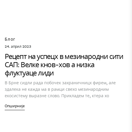
Блог
24. април 2023
Рецепт на успецх в мезинародни сити
САП: Велке кнов-хов а низка
флуктуаце лиди
В Брне сидли рада побочек захраничницх фирем, але
здалека не кажда ма в рамци свехо мезинародним
екосистему выразне слово. Прикладем те, ктера хо
Опширније