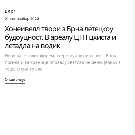
Блог
21. септембар 2023
Хонеивелл твори з Брна летецкоу
будоуцност. В ареалу ЦТП цхиста и
летадла на водик
Нени засе толик фирем, ктере мужоу рицт, же з Брна
посилаји за хранице оправду светова решени. Једноу з
тецх, ктера то але
Опширније