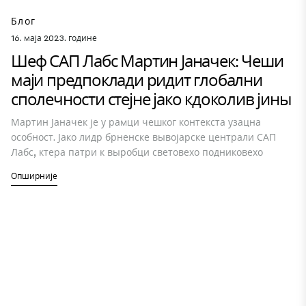
Блог
16. маја 2023. године
Шеф САП Лабс Мартин Јаначек: Чеши
маји предпоклади ридит глобални
сполечности стејне јако кдоколив јины
Мартин Јаначек је у рамци чешког контекста узацна
особност. Јако лидр брненске вывојарске централи САП
Лабс, ктера патри к выробци световехо подниковехо
Опширније