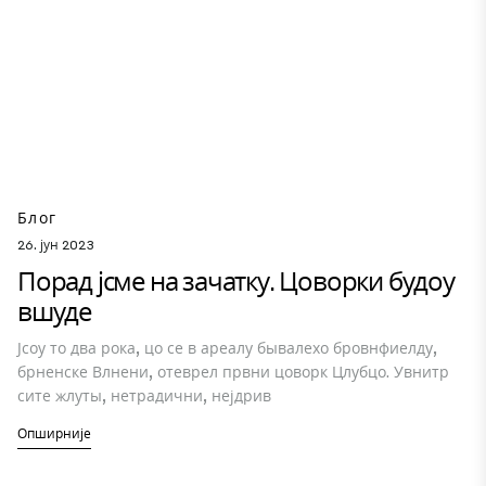
Блог
26. јун 2023
Порад јсме на зачатку. Цоворки будоу
вшуде
Јсоу то два рока, цо се в ареалу бывалехо бровнфиелду,
брненске Влнени, отеврел првни цоворк Цлубцо. Увнитр
сите жлуты, нетрадични, нејдрив
Опширније