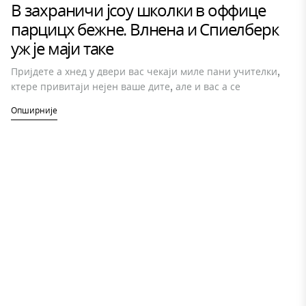
В захраничи јсоу школки в оффице
парцицх бежне. Влнена и Спиелберк
уж је маји таке
Пријдете а хнед у двери вас чекаји миле пани учителки,
ктере привитаји нејен ваше дите, але и вас а се
Опширније