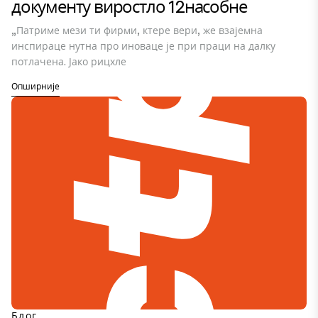
документу виростло 12насобне
„Патриме мези ти фирми, ктере вери, же взајемна
инспираце нутна про иноваце је при праци на далку
потлачена. Јако рицхле
Опширније
Блог