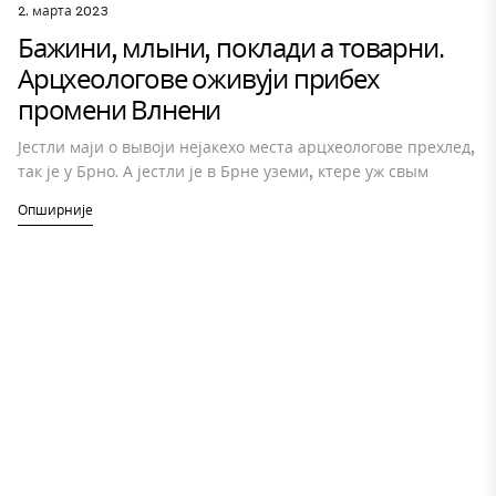
2. марта 2023
Бажини, млыни, поклади а товарни.
Арцхеологове оживуји прибех
промени Влнени
Јестли маји о вывоји нејакехо места арцхеологове прехлед,
так је у Брно. А јестли је в Брне уземи, ктере уж свым
Опширније