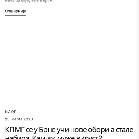
невибавује, але верте,
Опширније
Блог
23. марта 2023
КПМГ се у Брне учи нове обори а стале
набира. Кам аж муже вируст?