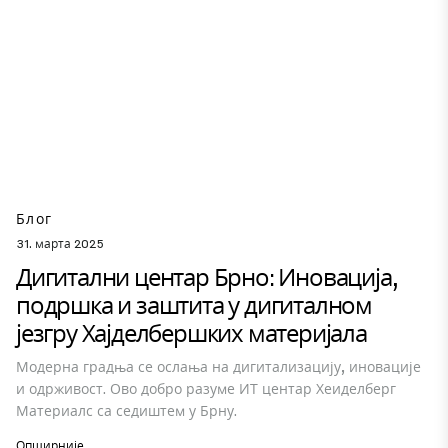
Блог
31. марта 2025
Дигитални центар Брно: Иновација,
подршка и заштита у дигиталном
језгру Хајделбершких материјала
Модерна градња се ослања на дигитализацију, иновације
и одрживост. Ово добро разуме ИТ центар Хеиделберг
Материалс са седиштем у Брну.
Опширније