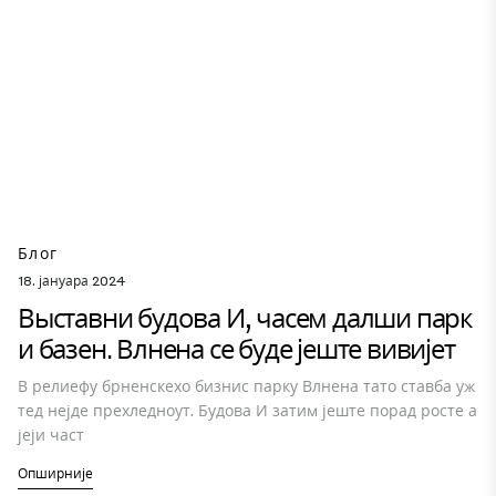
Блог
18. јануара 2024
Выставни будова И, часем далши парк
и базен. Влнена се буде јеште вивијет
В релиефу брненскехо бизнис парку Влнена тато ставба уж
тед нејде прехледноут. Будова И затим јеште порад росте а
јеји част
Опширније