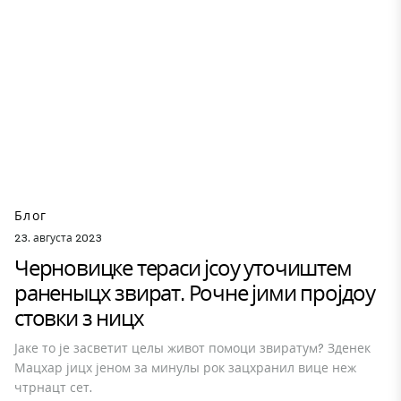
Блог
23. августа 2023
Черновицке тераси јсоу уточиштем
раненыцх звират. Рочне јими пројдоу
стовки з ницх
Јаке то је засветит целы живот помоци звиратум? Зденек
Мацхар јицх јеном за минулы рок зацхранил вице неж
чтрнацт сет.