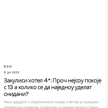
Блог
8. јун 2023
Закулиси хотел 4*: Проч нејсоу покоје
с 13 а колико се да наједноу уделат
снидани?
Рано одејдете з неуклизенехо покоје а вечер је вшецхно
перфектне сровнане. Колем вас се можна михаји стовки