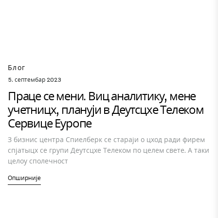
Блог
5. септембар 2023
Праце се мени. Виц аналитику, мене
учетницх, плануји в Деутсцхе Телеком
Сервице Еуропе
З бизнис центра Спиелберк се стараји о цход ради фирем
спјатыцх се групи Деутсцхе Телеком по целем свете. А таки
целоу сполечност
Опширније