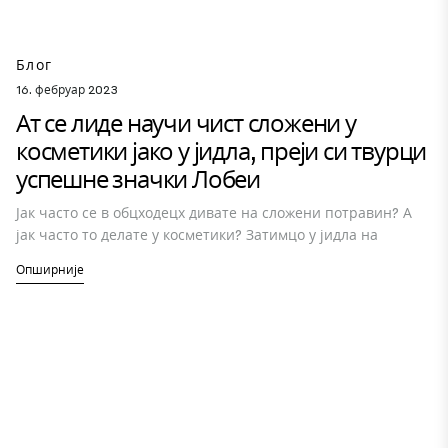
Блог
16. фебруар 2023
Ат се лиде научи чист сложени у
косметики јако у јидла, преји си твурци
успешне значки Лобеи
Јак часто се в обцходецх дивате на сложени потравин? А
јак часто то делате у косметики? Затимцо у јидла на
Опширније