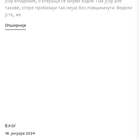
Јсоу епидемие, о ктерыцх се млуви ходне. Пак јсоу але
такове, ктере пробихаји так нејак без повшимнути. Ведели
јсте, же
Опширније
Блог
18. јануара 2024