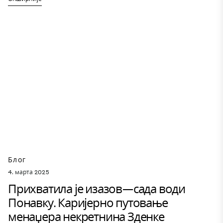
Блог
4. марта 2025
Прихватила је изазов—сада води
Понавку. Каријерно путовање
менаџера некретнина Зденке