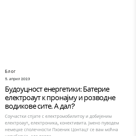
Блог
5. април 2023
Будоуцност енергетики: Батерие
електроаут к пронајму и розводне
водикове сите. А дал?
Соучастки спјате с електромобилитоу и добијеним
електроаут, електроника, конективита. Јмено пуводем
немецке сполечности Пхоеник Цонтацт се вам моћна