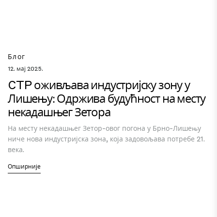
Блог
12. мај 2025.
CTP оживљава индустријску зону у
Лишењу: Одржива будућност на месту
некадашњег Зетора
На месту некадашњег Зетор-овог погона у Брно-Лишењу
ниче нова индустријска зона, која задовољава потребе 21.
века.
Опширније