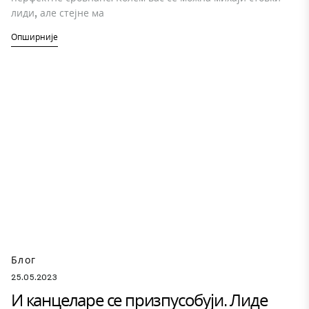
лиди, але стејне ма
Опширније
Блог
25.05.2023
И канцеларе се призпусобуји. Лиде