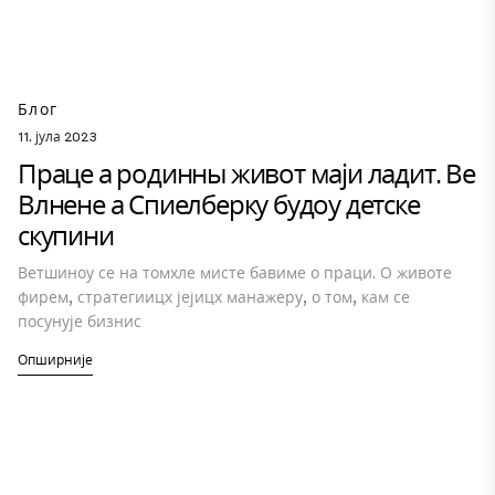
Блог
11. јула 2023
Праце а родинны живот маји ладит. Ве
Влнене а Спиелберку будоу детске
скупини
Ветшиноу се на томхле мисте бавиме о праци. О животе
фирем, стратегиицх јејицх манажеру, о том, кам се
посунује бизнис
Опширније