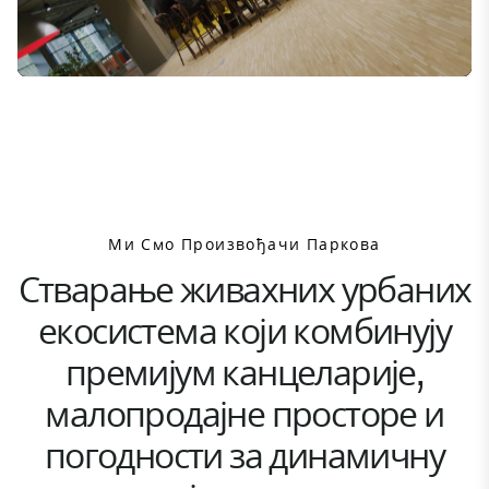
Mute
Settings
Ми Смо Произвођачи Паркова
Стварање живахних урбаних
екосистема који комбинују
премијум канцеларије,
малопродајне просторе и
погодности за динамичну