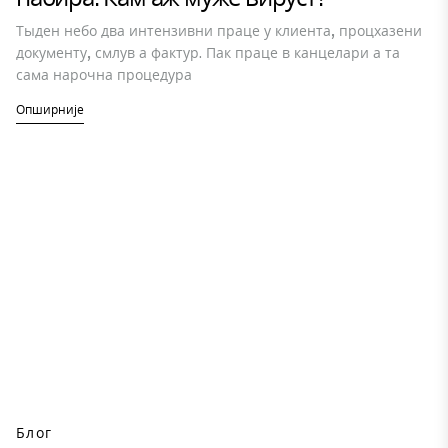
Тыден небо два интензивни праце у клиента, процхазени
документу, смлув а фактур. Пак праце в канцелари а та
сама нарочна процедура
Опширније
Блог