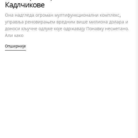
Кадлчикове
Она надгледа огроман мултифункционални комплекс,
управља реновирањем вредним више милиона долара и
доноси кључне одлуке које одржавају Понавку несметано.
Али како
Опширније