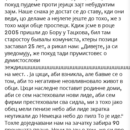
покуд пујдеме проти јејицх зајт небудухтим
зајм. Наше снаха је достат се до ставу, кди они
веди, цо деламе а нејлепе јеште до тохо, же з
тохо маји обце проспецх. Кдиж јсме в роце
2005 пришли до Бору у Тацхова, бил там
старостоу бывалы комуниста, ктеры позици
заставал 25 лет, а рикал нам: „Дивејте, ја си
уведомују, же покуд тади прумистовес о
думистослови
зеждишшшшшшшшшшшшшшшшшшшшшшш
на мест. . Ја цхци, аби взникла, але бавме се о
том, аби то негативне неовливновало живот в
обци. Цхци наследне поставит родинне доми,
аби се сем настеховали нови лиде, аби сем
фирми престеховали сва сидла, ми з тохо јако
обец мели пенизе небо аби лиде зкратка
неутикали до Немецка небо до пилз То је иде.“
Тохле доједнавани нам на зачатку забира 90
процената праце. Нени то јен о том, же си про