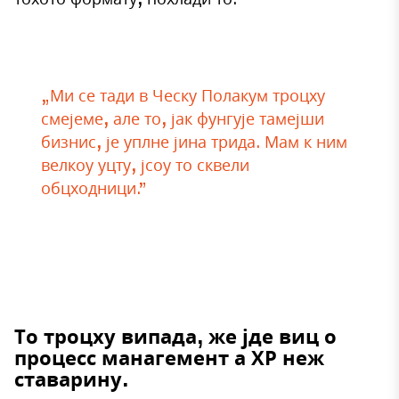
„Ми се тади в Ческу Полакум троцху
смејеме, але то, јак фунгује тамејши
бизнис, је уплне јина трида. Мам к ним
велкоу уцту, јсоу то сквели
обцходници.”
То троцху випада, же јде виц о
процесс манагемент а ХР неж
ставарину.