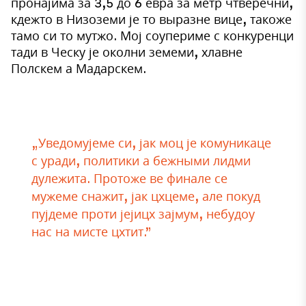
пронајима за 3,5 до 6 евра за метр чтверечни,
кдежто в Низоземи је то выразне вице, такоже
тамо си то мутжо. Мој соупериме с конкуренци
тади в Ческу је околни земеми, хлавне
Полскем а Мадарскем.
„Уведомујеме си, јак моц је комуникаце
с уради, политики а бежными лидми
дулежита. Протоже ве финале се
мужеме снажит, јак цхцеме, але покуд
пујдеме проти јејицх зајмум, небудоу
нас на мисте цхтит.”