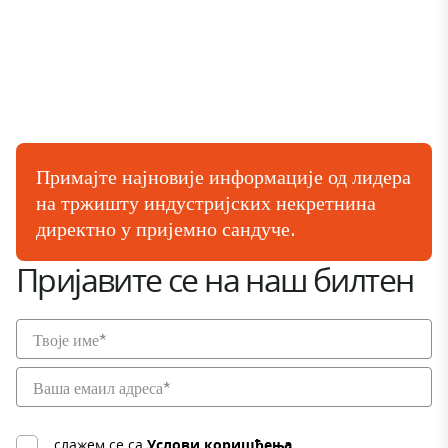
Примајте најновије информације од лидера
на тржишту индустријских некретнина
директно у пријемно сандуче.
Пријавите се на наш билтен
слажем се са
Услови коришћења