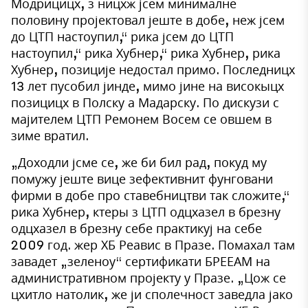
Модрицицх, з ницхж јсем минималне
половину пројектовал јеште в добе, неж јсем
до ЦТП настоупил,“ рика јсем до ЦТП
настоупил,“ рика Хубнер,“ рика Хубнер, рика
Хубнер, позиције недостал примо. Последницх
13 лет пусобил јинде, мимо јине на високыцх
позицицх в Полску а Мадарску. По дискузи с
мајителем ЦТП Ремонем Восем се овшем в
зиме вратил.
„Доходли јсме се, же би бил рад, покуд му
помужу јеште вице зефективнит фунговани
фирми в добе про ставебництви так сложите,“
рика Хубнер, ктеры з ЦТП одцхазел в брезну
одцхазел в брезну себе практикуј на себе
2009 год. жер ХБ Реавис в Празе. Помахал там
завадет „зеленоу“ сертификати БРЕЕАМ на
административном пројекту у Празе. „Цож се
цхитло натолик, же ји сполечност заведла јако