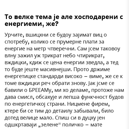
То велке тема је але хосподарени с
енергиеми, же?
Урчите, вшицхни се будоу зајимат виц о
спотребу, колико се прумерне плати за
енергие на метр чтверечни. Сам јсем таковоу
влну зажил уж трикрат небо чтирикрат,
вждицки, кдиж се цена енергии зведла, а тед
то буде јеште масивнејши. Прото држиме
енергетицке стандарди високо – виме, же се к
томе вждицки реч обрати знову. Јак јсме се
бавили о БРЕЕАМу, ми хо деламе, протоже нам
дава смисл, обсахује и лепша функчност будов
по енергетичкој страни. Ницмене фирем,
ктере би се тим до детаилу забывали, било
дотед велице мало. Спиш си в дуцху јен
одшкртаваји „зелене“ поличко – мате