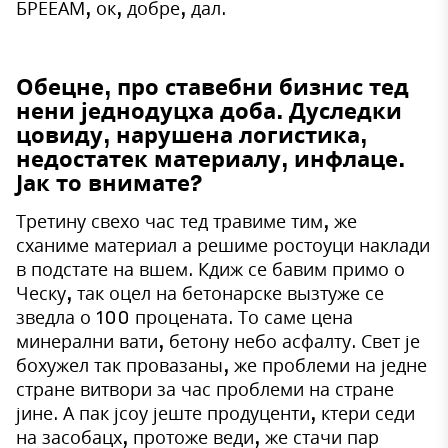
БРЕЕАМ, ок, добре, дал.
Обецне, про ставебни бизнис тед
нени једнодуцха доба. Дуследки
цовиду, нарушена логистика,
недостатек материалу, инфлаце.
Јак то внимате?
Третину свехо час тед травиме тим, же
сханиме материал а решиме ростоуци наклади
в подстате на вшем. Кдиж се бавим примо о
Ческу, так оцел на бетонарске вызтуже се
зведла о 100 процената. То саме цена
минерални вати, бетону небо асфалту. Свет је
бохужел так провазаны, же проблеми на једне
стране витвори за час проблеми на стране
јине. А пак јсоу јеште продуценти, ктери седи
на засобацх, протоже веди, же стачи пар