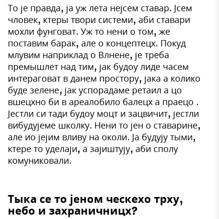
То је правда, ја уж лета нејсем ставар. Јсем
чловек, ктеры твори системи, аби ставари
мохли фунговат. Уж то нени о том, же
поставим барак, але о концептецх. Покуд
млувим наприклад о Влнене, је треба
премышлет над тим, јак будоу лиде часем
интераговат в данем простору, јака а колико
буде зелене, јак успорадаме ретаил а цо
вшецхно би в ареалобило балецх а праецо .
Јестли си тади будоу моцт и зацвичит, јестли
вибудујеме школку. Нени то јен о ставарине,
але ио јејим вливу на околи. Ја будују тыми,
ктере то уделаји, а зајиштују, аби сполу
комуниковали.
Тыка се то јеном ческехо трху,
небо и захраничницх?