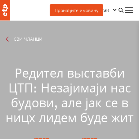
SR
Пронађите имовину
СВИ ЧЛАНЦИ
Редител выставби
ЦТП: Незајимаји нас
будови, але јак се в
ницх лидем буде жит