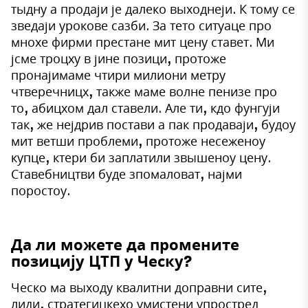
тыдну а продаји је далеко выходнеји. К тому се
зведаји урокове сазби. За тето ситуаце про
мнохе фирми престане мит цену ставет. Ми
јсме троцху в јине позици, протоже
пронајимаме чтири милиони метру
чтверечницх, также маме волне пенизе про
то, абицхом дал ставели. Але ти, кдо фунгуји
так, же нејдрив постави а пак продаваји, будоу
мит ветши проблеми, протоже несеженоу
купце, ктери би заплатили звышеноу цену.
Ставебництви буде зпомаловат, најми
поростоу.
Да ли можете да промените
позицију ЦТП у Ческу?
Ческо ма выходу квалитни доправни сите,
лиди, стратегицкехо умистени упростред