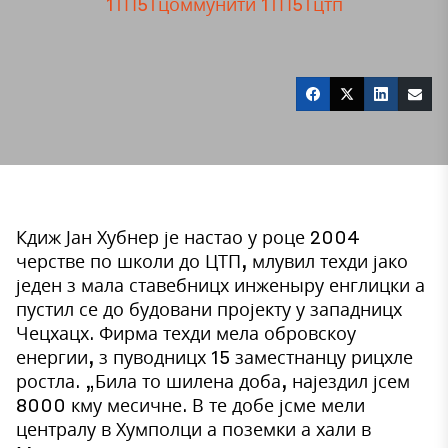
1ТП5Тцоммунити
1ТП5Тцтп
Кдиж Јан Хубнер је настао у роце 2004
черстве по школи до ЦТП, млувил техди јако
једен з мала ставебницх инженыру енглицки а
пустил се до будовани пројекту у западницх
Чецхацх. Фирма техди мела обровскоу
енергии, з пуводницх 15 заместнанцу рицхле
ростла. „Била то шилена доба, најездил јсем
8000 кму месичне. В те добе јсме мели
централу в Хумполци а поземки а хали в