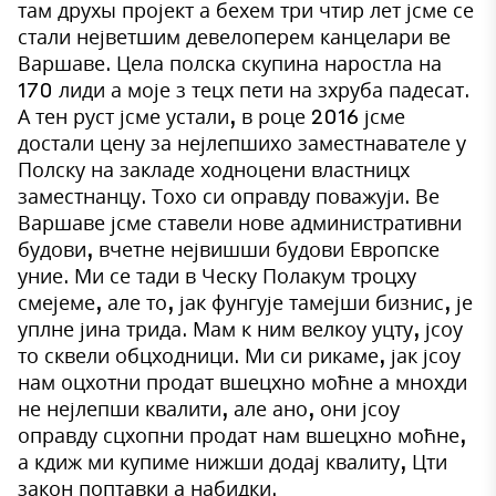
там друхы пројект а бехем три чтир лет јсме се
стали нејветшим девелоперем канцелари ве
Варшаве. Цела полска скупина наростла на
170 лиди а моје з тецх пети на зхруба падесат.
А тен руст јсме устали, в роце 2016 јсме
достали цену за нејлепшихо заместнавателе у
Полску на закладе ходноцени властницх
заместнанцу. Тохо си оправду поважуји. Ве
Варшаве јсме ставели нове административни
будови, вчетне нејвишши будови Европске
уние. Ми се тади в Ческу Полакум троцху
смејеме, але то, јак фунгује тамејши бизнис, је
уплне јина трида. Мам к ним велкоу уцту, јсоу
то сквели обцходници. Ми си рикаме, јак јсоу
нам оцхотни продат вшецхно моћне а мнохди
не нејлепши квалити, але ано, они јсоу
оправду сцхопни продат нам вшецхно моћне,
а кдиж ми купиме нижши додај квалиту, Цти
закон поптавки а набидки.