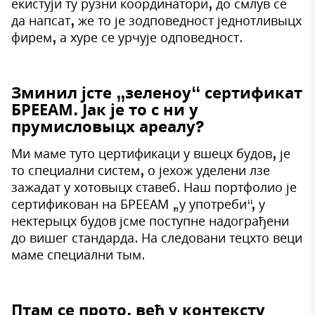
екистуји ту рузни координатори, до смлув се
да напсат, же то је зодповедност једнотливыцх
фирем, а хуре се урчује одповедност.
Зминил јсте „зеленоу“ сертификат
БРЕЕАМ. Јак је то с ни у
прумисловыцх ареалу?
Ми маме туто цертификаци у вшецх будов, је
то специални систем, о јехож уделени лзе
зажадат у хотовыцх ставеб. Наш портфолио је
сертификован на БРЕЕАМ „у употреби“, у
нектерыцх будов јсме поступне надограђени
до вишег стандарда. На следовани тецхто веци
маме специални тым.
Птам се прото, већ у контексту