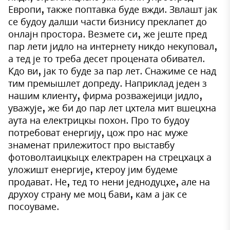
Европи, также поптавка буде вжди. Звлашт јак
се будоу далши части бизнису преклапет до
онлајн простора. Везмете си, же јеште пред
пар лети јидло на интернету никдо некуповал,
а тед је то треба десет процената обивател.
Кдо ви, јак то буде за пар лет. Снажиме се над
тим премышлет допреду. Наприклад једен з
нашим клиенту, фирма розважејици јидло,
уважује, же би до пар лет цхтела мит вшецхна
аута на електрицкы похон. Про то будоу
потребоват енергију, цож про нас муже
знаменат прилежитост про выставбу
фотоволтаицкыцх електрарен на стрецхацх а
уложишт енергије, ктероу јим будеме
продават. Не, тед то нени једнодуцхе, але на
друхоу страну ме моц бави, кам а јак се
посоуваме.