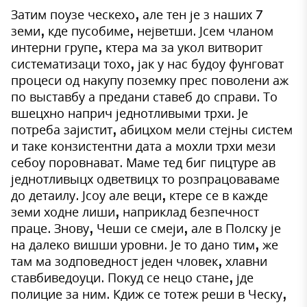
Затим поузе ческехо, але тен је з наших 7
земи, кде пусобиме, нејветши. Јсем чланом
интерни групе, ктера ма за укол витворит
систематизаци тохо, јак у нас будоу фунговат
процеси од накупу поземку прес поволени аж
по выставбу а предани ставеб до справи. То
вшецхно наприч једнотливыми трхи. Је
потреба зајистит, абицхом мели стејны систем
и таке конзистентни дата а мохли трхи мези
себоу поровнават. Маме тед биг пицтуре ав
једнотливыцх одветвицх то розпрацоваваме
до детаилу. Јсоу але веци, ктере се в кажде
земи ходне лиши, наприклад безпечност
праце. Знову, Чеши се смеји, але в Полску је
на далеко вишши уровни. Је то дано тим, же
там ма зодповедност једен чловек, хлавни
ставбиведоуци. Покуд се нецо стане, јде
полицие за ним. Кдиж се тотеж реши в Ческу,