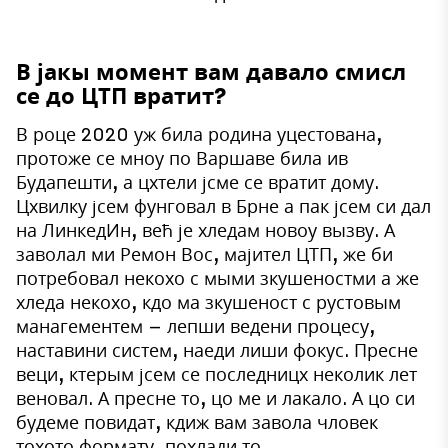
В јакы момент вам давало смисл
се до ЦТП вратит?
В роце 2020 уж била родина уцестована,
протоже се мноу по Варшаве била ив
Будапешти, а цхтели јсме се вратит дому.
Цхвилку јсем фунговал в Брне а пак јсем си дал
на ЛинкедИн, већ је хледам новоу вызву. А
заволал ми Ремон Вос, мајител ЦТП, же би
потребовал некохо с мыми зкушеностми а же
хледа некохо, кдо ма зкушеност с рустовым
манагементем – лепши ведени процесу,
наставини систем, наеди лиши фокус. Пресне
веци, ктерым јсем се последницх неколик лет
веновал. А пресне то, цо ме и лакало. А цо си
будеме повидат, кдиж вам завола чловек
тохото формату, похлади то.