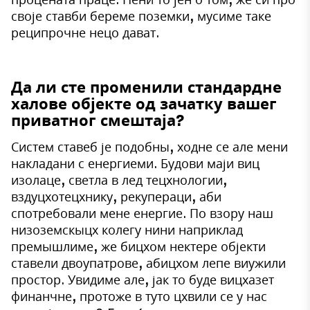
своје ставби береме поземки, мусиме таке
реципрочне нецо дават.
Да ли сте променили стандардне
халове објекте од зачатку вашег
приватног смештаја?
Систем ставеб је подобны, ходне се але мени
накладани с енергиеми. Будови маји виц
изолаце, светла в лед тецхнологии,
вздуцхотецхнику, рекупераци, аби
спотребовали мене енергие. По взору наш
низоземскыцх колегу нини наприклад
премышлиме, же бицхом нектере објекти
ставели двоупатрове, абицхом лепе виужили
простор. Увидиме але, јак то буде вицхазет
финанчне, протоже в туто цхвили се у нас