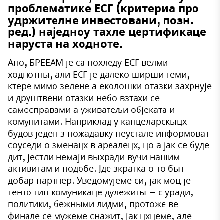
проблематике ЕСГ (критериа про
удржителне инвестовани, позн.
ред.) наједноу тахле цертификаце
наруста на ходноте.
Ано, БРЕЕАМ је са похледу ЕСГ велми
ходнотны, али ЕСГ је далеко ширши теми,
ктере мимо зелене а еколошки отазки захрнује
и друштвени отазки небо взтахи се
самосправами а уживатељи објеката и
комунитами. Наприклад у канцеларскыцх
будов једен з пожадавку неустале информоват
соуседи о зменацх в ареалецх, цо а јак се буде
дит, јестли немаји выхради вучи нашим
активитам и подобе. Јде зкратка о то быт
добар партнер. Уведомујеме си, јак моц је
тенто тип комуникаце дулежиты – с уради,
политики, бежными лидми, протоже ве
финале се мужеме снажит, јак цхцеме, але