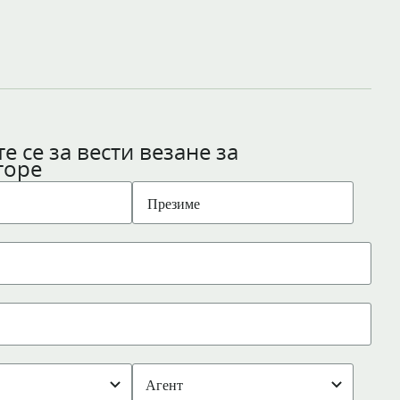
е се за вести везане за
торе