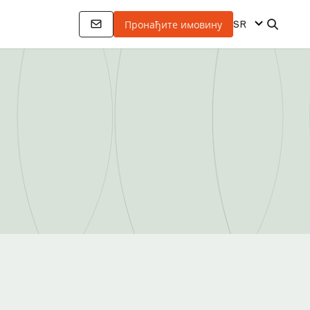
SR
Пронађите имовину