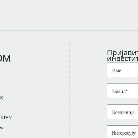
Пријавит
ом
инвести
к
ОШЋУ
eu