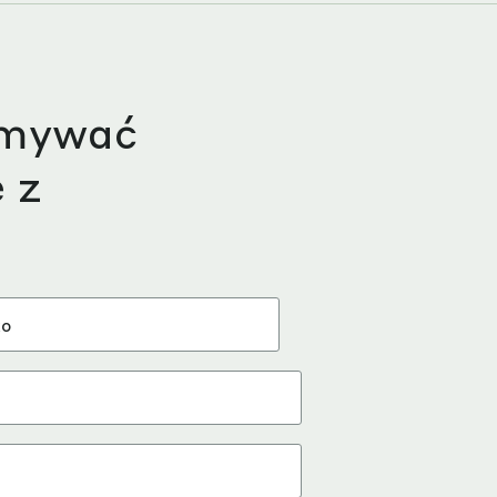
ymywać
 z