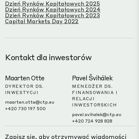
Dzień Rynków Kapitałowych 2025
Dzień Rynków Kapitałowych 2024
Dzień Rynków Kapitałowych 2023
Capital Markets Day 2022
Kontakt dla inwestorów
Maarten Otte
Pavel Švihálek
DYREKTOR DS.
MENEDŻER DS.
INWESTYCJI
FINANSOWANIA I
RELACJI
maarten.otte@ctp.eu
INWESTORSKICH
+420 730 197 500
pavel.svihalek@ctp.eu
+420 724 928 828
Zapisz się, aby otrzymywać wiadomości