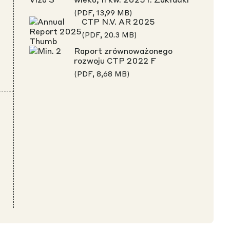
(PDF, 13,99 MB)
CTP N.V. AR 2025
iektywem: Tereny poprzemysłowe z
(PDF, 20.3 MB)
elem Thiessenem
Raport zrównoważonego
rozwoju CTP 2022 F
(PDF, 8,68 MB)
: potęga Europy XXI wieku
EUROPA ŚRODKOWA I WSCHODNIA: REGION
IZNESU
pą: Budowa na zamówienie
2025: Otwarte dla biznesu