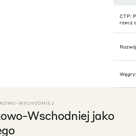
CTP: P
rzecz 
Rozwój
Węgry:
Nieruc
DKOWO-WSCHODNIEJ
niepew
owo-Wschodniej jako
ego
MIPIM 