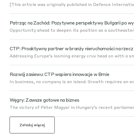
[This article was originally published in Defence Internati
Patrząc na Zachód: Pozytywne perspektywy Bułgarii po w
Opportunity ahead to deepen its position as a southeaste
CTP: Proaktywny partner w branży nieruchomości na rzecz
Addressing Europe’s looming energy crux head on with a sma
Rozwój zasiewu: CTP wspiera innowacje w Brnie
In business, no company is an island. Growth requires an e
Węgry: Zawsze gotowe na biznes
The victory of Péter Magyar in Hungary’s recent parliamen
Załaduj więcej