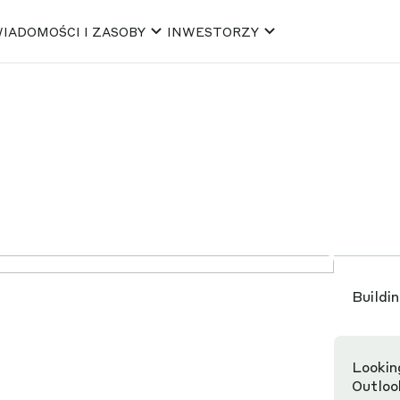
IADOMOŚCI I ZASOBY
INWESTORZY
Buildi
Lookin
Outloo