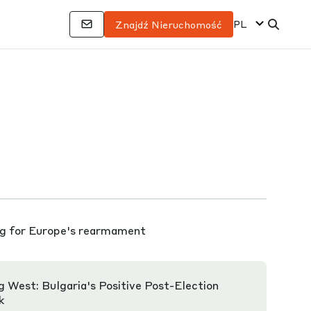
PL
Znajdź Nieruchomość
ng for Europe's rearmament
g West: Bulgaria's Positive Post-Election
k