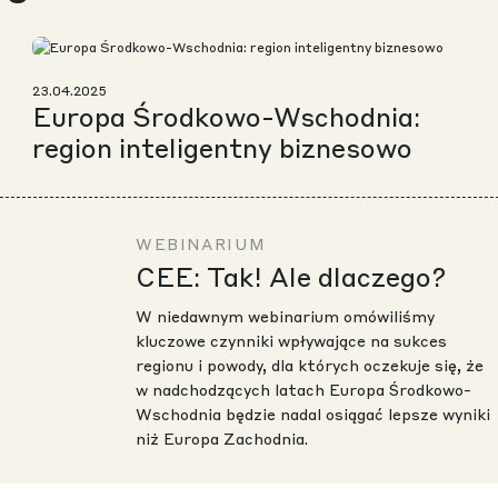
Pod ob
Rapha
23.04.2025
Europa Środkowo-Wschodnia:
region inteligentny biznesowo
Niemcy
WEBINARIUM
CEE: 
CEE: Tak! Ale dlaczego?
DLA B
W niedawnym webinarium omówiliśmy
kluczowe czynniki wpływające na sukces
regionu i powody, dla których oczekuje się, że
Pod lu
w nadchodzących latach Europa Środkowo-
Wschodnia będzie nadal osiągać lepsze wyniki
niż Europa Zachodnia.
MIPIM 