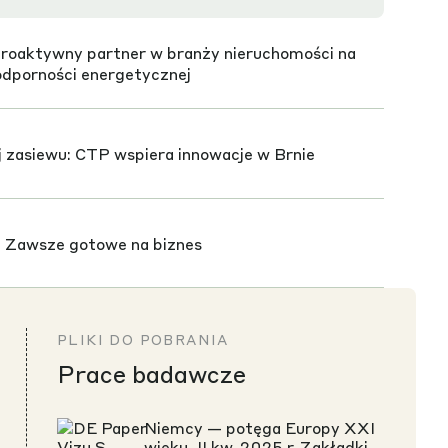
roaktywny partner w branży nieruchomości na
odporności energetycznej
 zasiewu: CTP wspiera innowacje w Brnie
 Zawsze gotowe na biznes
homości dla odporności: stabilność w
PLIKI DO POBRANIA
nym świecie
Prace badawcze
2026: Otwarte dla biznesu
Niemcy — potęga Europy XXI
wieku, II kw. 2025 r. Zakładki