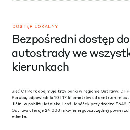
DOSTĘP LOKALNY
Bezpośredni dostęp do
autostrady we wszystk
kierunkach
Sieć CTPark obejmuje trzy parki w regionie Ostrawy: CTP
Poruba, odpowiednio 10 i 17 kilometrów od centrum mias
Jičín, w pobliżu lotniska Leoš Janáček przy drodze E642. 
Ostrava oferuje 24 000 mkw. energooszczędnej powierzc
miasta.