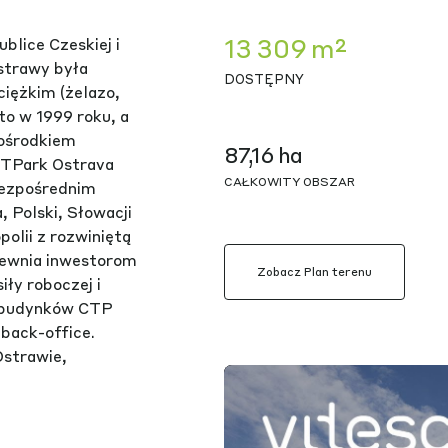
13 309 m²
blice Czeskiej i
strawy była
DOSTĘPNY
ciężkim (żelazo,
to w 1999 roku, a
 ośrodkiem
87,16 ha
 CTPark Ostrava
CAŁKOWITY OBSZAR
bezpośrednim
 Polski, Słowacji
polii z rozwiniętą
pewnia inwestorom
Zobacz Plan terenu
ły roboczej i
w budynków CTP
 back-office.
Ostrawie,