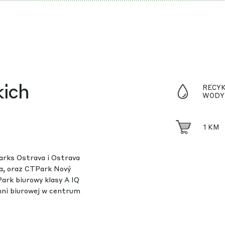
ich
RECY
WODY
1 KM
arks Ostrava i Ostrava
ta, oraz CTPark Nový
Park biurowy klasy A IQ
hni biurowej w centrum