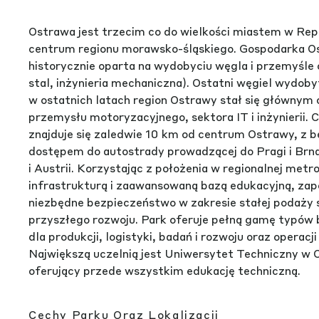
Ostrawa jest trzecim co do wielkości miastem w Repu
centrum regionu morawsko-śląskiego. Gospodarka O
historycznie oparta na wydobyciu węgla i przemyśle 
stal, inżynieria mechaniczna). Ostatni węgiel wydoby
w ostatnich latach region Ostrawy stał się głównym
przemysłu motoryzacyjnego, sektora IT i inżynierii.
znajduje się zaledwie 10 km od centrum Ostrawy, z 
dostępem do autostrady prowadzącej do Pragi i Brna,
i Austrii. Korzystając z położenia w regionalnej metro
infrastrukturą i zaawansowaną bazą edukacyjną, za
niezbędne bezpieczeństwo w zakresie stałej podaży si
przyszłego rozwoju. Park oferuje pełną gamę typó
dla produkcji, logistyki, badań i rozwoju oraz operacji
Największą uczelnią jest Uniwersytet Techniczny w 
oferujący przede wszystkim edukację techniczną.
Cechy Parku Oraz Lokalizacji